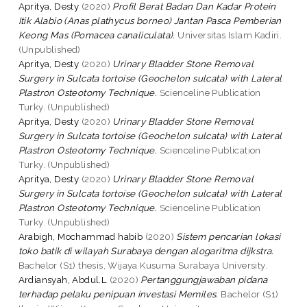
Apritya, Desty
(2020)
Profil Berat Badan Dan Kadar Protein
Itik Alabio (Anas plathycus borneo) Jantan Pasca Pemberian
Keong Mas (Pomacea canaliculata).
Universitas Islam Kadiri.
(Unpublished)
Apritya, Desty
(2020)
Urinary Bladder Stone Removal
Surgery in Sulcata tortoise (Geochelon sulcata) with Lateral
Plastron Osteotomy Technique.
Scienceline Publication
Turky. (Unpublished)
Apritya, Desty
(2020)
Urinary Bladder Stone Removal
Surgery in Sulcata tortoise (Geochelon sulcata) with Lateral
Plastron Osteotomy Technique.
Scienceline Publication
Turky. (Unpublished)
Apritya, Desty
(2020)
Urinary Bladder Stone Removal
Surgery in Sulcata tortoise (Geochelon sulcata) with Lateral
Plastron Osteotomy Technique.
Scienceline Publication
Turky. (Unpublished)
Arabigh, Mochammad habib
(2020)
Sistem pencarian lokasi
toko batik di wilayah Surabaya dengan alogaritma dijkstra.
Bachelor (S1) thesis, Wijaya Kusuma Surabaya University.
Ardiansyah, Abdul.L
(2020)
Pertanggungjawaban pidana
terhadap pelaku penipuan investasi Memiles.
Bachelor (S1)