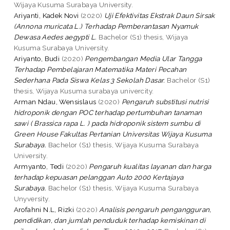
Wijaya Kusuma Surabaya University.
Ariyanti, Kadek Novi
(2020)
Uji Efektivitas Ekstrak Daun Sirsak
(Annona muricata L.) Terhadap Pemberantasan Nyamuk
Dewasa Aedes aegypti L.
Bachelor (S1) thesis, Wijaya
Kusuma Surabaya University.
Ariyanto, Budi
(2020)
Pengembangan Media Ular Tangga
Terhadap Pembelajaran Matematika Materi Pecahan
Sederhana Pada Siswa Kelas 3 Sekolah Dasar.
Bachelor (S1)
thesis, Wijaya Kusuma surabaya univercity.
Arman Ndau, Wensislaus
(2020)
Pengaruh substitusi nutrisi
hidroponik dengan POC terhadap pertumbuhan tanaman
sawi ( Brassica rapa L. ) pada hidroponik sistem sumbu di
Green House Fakultas Pertanian Universitas Wijaya Kusuma
Surabaya.
Bachelor (S1) thesis, Wijaya Kusuma Surabaya
University.
Armyanto, Tedi
(2020)
Pengaruh kualitas layanan dan harga
terhadap kepuasan pelanggan Auto 2000 Kertajaya
Surabaya.
Bachelor (S1) thesis, Wijaya Kusuma Surabaya
Unyversity.
Arofahni N.L, Rizki
(2020)
Analisis pengaruh pengangguran,
pendidikan, dan jumlah penduduk terhadap kemiskinan di