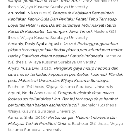
wilayah perkotaan di Jawa Timur 2012 - 2017.
Bachelor (S1)
thesis, Wijaya Kusuma Surabaya University.
Arumdati, Niken
(2020)
Pengaruh Kebijakan Pemerintah,
Kebijakan Pabrik Gula Dan Perilaku Petani Tebu Terhadap
Loyalitas Petani Tebu Dalam Budidaya Tebu Rakyat (Studi
Kasus Di Kabupaten Lamongan, Jawa Timur).
Masters (S2)
thesis, Wijaya Kusuma Surabaya University.
Arvianty, Resty Syafia Agustin
(2020)
Pertanggungjawaban
pidana terhadap pelaku tindak pidana penyelundupan motor
Harley Davidson dalam pesawat Garuda Indonesia.
Bachelor
(S1) thesis, Wijaya Kusuma Surabaya University.
Aryati, Yusla Dwi
(2020)
Pengaruh gaya hidup hedonis dan
citra merek terhadap keputusan pembelian kosmetik Wardah
pada Mahasiswi Universitas Wijaya Kusuma Surabaya.
Bachelor (S1) thesis, Wijaya Kusuma Surabaya University.
Aryuni, Nelda Azas
(2020)
Pengaruh ekstrak daun miana
(coleus scutellarioides Linn. Benth) terhadap daya hambat
pertumbuhan bakteri escherichia coli.
Bachelor (S1) thesis,
Wijaya Kusuma Surabaya University.
Asmara, Sinta
(2020)
Perbandingan Hukum Indonesia dan
Malaysia Terkait Prostitusi Online.
Bachelor (S1) thesis, Wijaya
Kusuma Surabaya University.