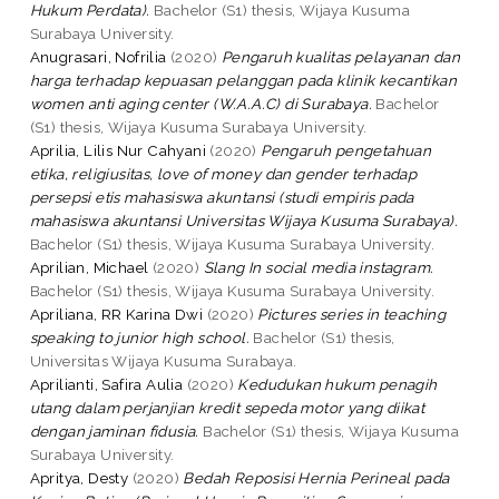
Hukum Perdata).
Bachelor (S1) thesis, Wijaya Kusuma
Surabaya University.
Anugrasari, Nofrilia
(2020)
Pengaruh kualitas pelayanan dan
harga terhadap kepuasan pelanggan pada klinik kecantikan
women anti aging center (W.A.A.C) di Surabaya.
Bachelor
(S1) thesis, Wijaya Kusuma Surabaya University.
Aprilia, Lilis Nur Cahyani
(2020)
Pengaruh pengetahuan
etika, religiusitas, love of money dan gender terhadap
persepsi etis mahasiswa akuntansi (studi empiris pada
mahasiswa akuntansi Universitas Wijaya Kusuma Surabaya).
Bachelor (S1) thesis, Wijaya Kusuma Surabaya University.
Aprilian, Michael
(2020)
Slang In social media instagram.
Bachelor (S1) thesis, Wijaya Kusuma Surabaya University.
Apriliana, RR Karina Dwi
(2020)
Pictures series in teaching
speaking to junior high school.
Bachelor (S1) thesis,
Universitas Wijaya Kusuma Surabaya.
Aprilianti, Safira Aulia
(2020)
Kedudukan hukum penagih
utang dalam perjanjian kredit sepeda motor yang diikat
dengan jaminan fidusia.
Bachelor (S1) thesis, Wijaya Kusuma
Surabaya University.
Apritya, Desty
(2020)
Bedah Reposisi Hernia Perineal pada