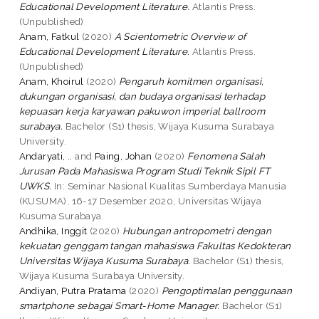
Educational Development Literature.
Atlantis Press.
(Unpublished)
Anam, Fatkul
(2020)
A Scientometric Overview of
Educational Development Literature.
Atlantis Press.
(Unpublished)
Anam, Khoirul
(2020)
Pengaruh komitmen organisasi,
dukungan organisasi, dan budaya organisasi terhadap
kepuasan kerja karyawan pakuwon imperial ballroom
surabaya.
Bachelor (S1) thesis, Wijaya Kusuma Surabaya
University.
Andaryati, ..
and
Paing, Johan
(2020)
Fenomena Salah
Jurusan Pada Mahasiswa Program Studi Teknik Sipil FT
UWKS.
In: Seminar Nasional Kualitas Sumberdaya Manusia
(KUSUMA), 16-17 Desember 2020, Universitas Wijaya
Kusuma Surabaya.
Andhika, Inggit
(2020)
Hubungan antropometri dengan
kekuatan genggam tangan mahasiswa Fakultas Kedokteran
Universitas Wijaya Kusuma Surabaya.
Bachelor (S1) thesis,
Wijaya Kusuma Surabaya University.
Andiyan, Putra Pratama
(2020)
Pengoptimalan penggunaan
smartphone sebagai Smart-Home Manager.
Bachelor (S1)