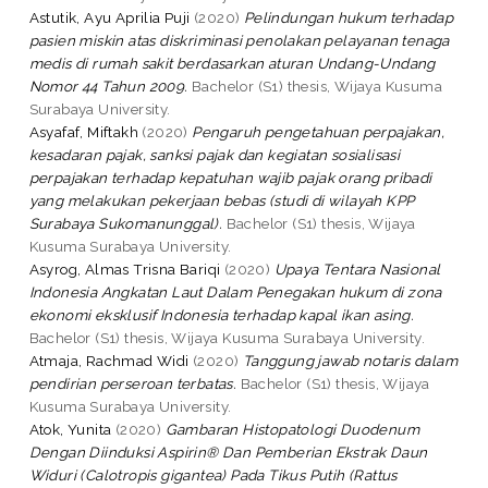
Astutik, Ayu Aprilia Puji
(2020)
Pelindungan hukum terhadap
pasien miskin atas diskriminasi penolakan pelayanan tenaga
medis di rumah sakit berdasarkan aturan Undang-Undang
Nomor 44 Tahun 2009.
Bachelor (S1) thesis, Wijaya Kusuma
Surabaya University.
Asyafaf, Miftakh
(2020)
Pengaruh pengetahuan perpajakan,
kesadaran pajak, sanksi pajak dan kegiatan sosialisasi
perpajakan terhadap kepatuhan wajib pajak orang pribadi
yang melakukan pekerjaan bebas (studi di wilayah KPP
Surabaya Sukomanunggal).
Bachelor (S1) thesis, Wijaya
Kusuma Surabaya University.
Asyrog, Almas Trisna Bariqi
(2020)
Upaya Tentara Nasional
Indonesia Angkatan Laut Dalam Penegakan hukum di zona
ekonomi eksklusif Indonesia terhadap kapal ikan asing.
Bachelor (S1) thesis, Wijaya Kusuma Surabaya University.
Atmaja, Rachmad Widi
(2020)
Tanggung jawab notaris dalam
pendirian perseroan terbatas.
Bachelor (S1) thesis, Wijaya
Kusuma Surabaya University.
Atok, Yunita
(2020)
Gambaran Histopatologi Duodenum
Dengan Diinduksi Aspirin® Dan Pemberian Ekstrak Daun
Widuri (Calotropis gigantea) Pada Tikus Putih (Rattus