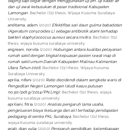
daging sapi segar dengan menggunakan uji pH, uji kadar air
dan uji awal kebusukan di pasar tradisional Kabupaten
Lamongan.
Bachelor (S1) thesis, Wijaya Kusuma Surabaya
University.
anditama, adam
(2020)
Efektifitas sari daun gulma babadotan
(Ageratum conyzoides L) sebagai antibiotik alami terhadap
bakteri staphylococcus aureus secara invitro.
Bachelor (S1)
thesis, wijaya kusuma surabaya university.
angreani, norvita
(2020)
Hubungan antara kualitas pelayanan
rumah sakit dengan tingkat kepuasan pasien rawat inap di
rumah sakit umum Daerah Kabupaten Malinau Kalimantan
Utara Tahun 2016.
Bachelor (S1) thesis, Wijaya Kusuma
Surabaya University.
aprilia, nifani
(2020)
Ratio decidendi dalam sengketa waris di
Pengadilan Negeri Lamongan (studi kasus putusan
no.50/pdt.g/2014/PN.Lmg).
Bachelor (S1) thesis, wijaya
kusuma surabaya university.
apriliani, fitria
(2020)
Analisis pengaruh lama usaha,
pengeluaran biaya (keluarga dan air) terhadap pendapatan
pedagang di sentra PKL Surabaya.
Bachelor (S1) thesis,
wijaya kusuma surabaya university.
ariati, dian yulia
(2020)
Pengaruh pendidikan, kelembagaan