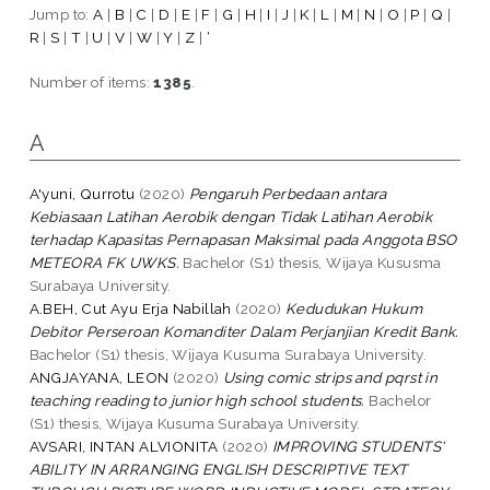
Jump to:
A
|
B
|
C
|
D
|
E
|
F
|
G
|
H
|
I
|
J
|
K
|
L
|
M
|
N
|
O
|
P
|
Q
|
R
|
S
|
T
|
U
|
V
|
W
|
Y
|
Z
|
‘
Number of items:
1385
.
A
A'yuni, Qurrotu
(2020)
Pengaruh Perbedaan antara
Kebiasaan Latihan Aerobik dengan Tidak Latihan Aerobik
terhadap Kapasitas Pernapasan Maksimal pada Anggota BSO
METEORA FK UWKS.
Bachelor (S1) thesis, Wijaya Kususma
Surabaya University.
A.BEH, Cut Ayu Erja Nabillah
(2020)
Kedudukan Hukum
Debitor Perseroan Komanditer Dalam Perjanjian Kredit Bank.
Bachelor (S1) thesis, Wijaya Kusuma Surabaya University.
ANGJAYANA, LEON
(2020)
Using comic strips and pqrst in
teaching reading to junior high school students.
Bachelor
(S1) thesis, Wijaya Kusuma Surabaya University.
AVSARI, INTAN ALVIONITA
(2020)
IMPROVING STUDENTS'
ABILITY IN ARRANGING ENGLISH DESCRIPTIVE TEXT