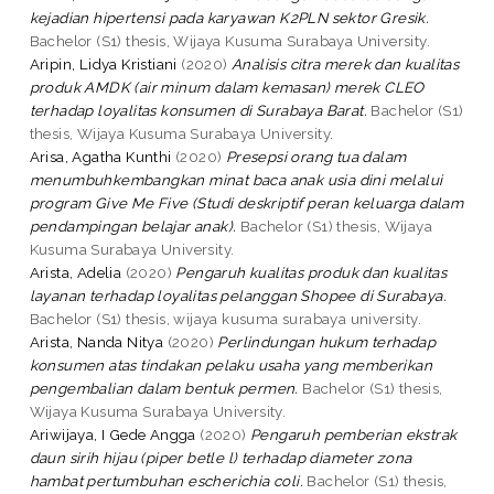
kejadian hipertensi pada karyawan K2PLN sektor Gresik.
Bachelor (S1) thesis, Wijaya Kusuma Surabaya University.
Aripin, Lidya Kristiani
(2020)
Analisis citra merek dan kualitas
produk AMDK (air minum dalam kemasan) merek CLEO
terhadap loyalitas konsumen di Surabaya Barat.
Bachelor (S1)
thesis, Wijaya Kusuma Surabaya University.
Arisa, Agatha Kunthi
(2020)
Presepsi orang tua dalam
menumbuhkembangkan minat baca anak usia dini melalui
program Give Me Five (Studi deskriptif peran keluarga dalam
pendampingan belajar anak).
Bachelor (S1) thesis, Wijaya
Kusuma Surabaya University.
Arista, Adelia
(2020)
Pengaruh kualitas produk dan kualitas
layanan terhadap loyalitas pelanggan Shopee di Surabaya.
Bachelor (S1) thesis, wijaya kusuma surabaya university.
Arista, Nanda Nitya
(2020)
Perlindungan hukum terhadap
konsumen atas tindakan pelaku usaha yang memberikan
pengembalian dalam bentuk permen.
Bachelor (S1) thesis,
Wijaya Kusuma Surabaya University.
Ariwijaya, I Gede Angga
(2020)
Pengaruh pemberian ekstrak
daun sirih hijau (piper betle l) terhadap diameter zona
hambat pertumbuhan escherichia coli.
Bachelor (S1) thesis,