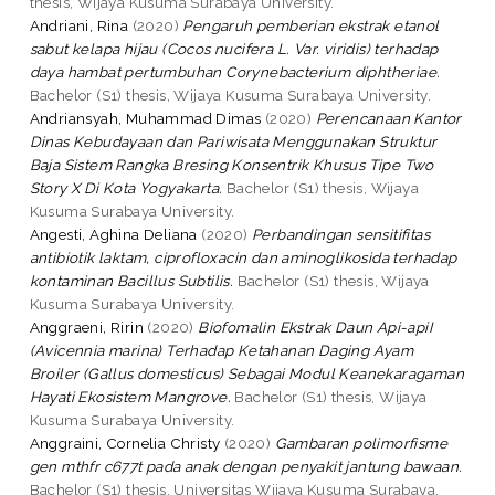
thesis, Wijaya Kusuma Surabaya University.
Andriani, Rina
(2020)
Pengaruh pemberian ekstrak etanol
sabut kelapa hijau (Cocos nucifera L. Var. viridis) terhadap
daya hambat pertumbuhan Corynebacterium diphtheriae.
Bachelor (S1) thesis, Wijaya Kusuma Surabaya University.
Andriansyah, Muhammad Dimas
(2020)
Perencanaan Kantor
Dinas Kebudayaan dan Pariwisata Menggunakan Struktur
Baja Sistem Rangka Bresing Konsentrik Khusus Tipe Two
Story X Di Kota Yogyakarta.
Bachelor (S1) thesis, Wijaya
Kusuma Surabaya University.
Angesti, Aghina Deliana
(2020)
Perbandingan sensitifitas
antibiotik laktam, ciprofloxacin dan aminoglikosida terhadap
kontaminan Bacillus Subtilis.
Bachelor (S1) thesis, Wijaya
Kusuma Surabaya University.
Anggraeni, Ririn
(2020)
Biofomalin Ekstrak Daun Api-apiI
(Avicennia marina) Terhadap Ketahanan Daging Ayam
Broiler (Gallus domesticus) Sebagai Modul Keanekaragaman
Hayati Ekosistem Mangrove.
Bachelor (S1) thesis, Wijaya
Kusuma Surabaya University.
Anggraini, Cornelia Christy
(2020)
Gambaran polimorfisme
gen mthfr c677t pada anak dengan penyakit jantung bawaan.
Bachelor (S1) thesis, Universitas Wijaya Kusuma Surabaya.