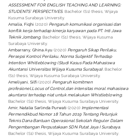
ASSESSMENT FOR ENGLISH TEACHING AND LEARNING:
STUDENTS’ PERSPECTIVES.
Bachelor (S1) thesis, Wijaya
Kusuma Surabaya University.
Amalia, Fiqhi
(2020)
Pengaruh komunikasi organisasi dan
konflik kerja terhadap kinerja karyawan pada PT. Inti Jawa
Teknik Jombang.
Bachelor (S1) thesis, Wijaya Kusuma
Surabaya University.
Ambarrany, Ghina Ayu
(2020)
Pengaruh Sikap Perilaku,
Persepsi Kontrol Perilaku, Norma Subjektif Terhadap
Intention Whitleblowing (Studi Kasus Pada Mahasiswa
Akuntansi Universitas Wijaya Kusuma Surabaya).
Bachelor
(S1) thesis, Wijaya Kusuma Surabaya University.
Ameliyani, Silfi
(2020)
Pengaruh komitmen
profesionel,Locus of Control,dan intensitas moral mahasiswa
akuntansi terhadap niat untuk melakukan Whistleblowing.
Bachelor (S1) thesis, Wijaya Kusuma Surabaya University.
Amir, Natalia Sarlinda Purwati
(2020)
Implementasi
Permendikbud Nomor 18 Tahun 2019 Tentang Petunjuk
Teknis Dana Bantuan Operasional Sekolah Reguler Dalam
Pengembangan Perpustakaan SDN Putat Jaya I Surabaya.
Bachelor (S1) thesis, Wijaya Kusuma Surabaya University.