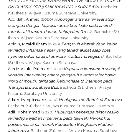
THROUGH PICTURE WORD INDUCTIVE MODEL STRATEGY
ON CLASS X OTP 3 SMK KAWUNG 2 SURABAYA.
Bachelor
(S1) thesis, Wijaya Kusuma Surabaya University.
Abdillah, Ahmed
(2020)
Hubungan antaraa riwayat atopi
orangtua dengan kejadian asma bronkiale pada anak di
rumah sakit umum daerah Kabupaten Gresik.
Bachelor (S1)
thesis, Wijaya Kusuma Surabaya University.
Abidin, Rizaldi Ilham
(2020)
Pengaruh ekstrak daun kelor
terhadap inflamasi hepar yang terjadi akibat asap obat
nyamuk bakar pada tikus wistar (rattus norvegicus).
Bachelor
(S1) thesis, Wijaya Kusuma Surabaya.
Ach Marzuki, Rahman
(2020)
Kepuasan konsumen sebagai
variabel intervening antara pengaruh e-wom (electronic
word of mouth) terhadap Repurchase to Intention pada
Transportasi Surabaya Bus.
Bachelor (S1) thesis, Wijaya
Kusuma Surabaya University.
Adam, Mangliawan
(2020)
Hooliganisme Bonek di Surabaya.
Bachelor (S1) thesis, Wijaya Kusuma Surabaya University.
Adil, Mohammad
(2020)
Hubungan beberapa faktor resiko
terhadap kejadian hipertensi pada laki-laki Perokok di
puskesmas tanah merah Kabupaten Bangkalan Madura
tahun 2019.
Bachelor (S1) thesis, Wijaya Kusuma Surabaya