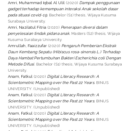
Amri, Muhammad Iqbal Al Ulil
(2020)
Dampak penggunaan
gadget terhadap kemampuan interaksi Anak sekolah dasar
pada situasi covid-19.
Bachelor (S1) thesis, Wijaya Kusuma
Surabaya University.
Amri, Nazilatul Fitria
(2020)
Penerapan diversi dalam
penyelesaian tindak pidana anak.
Masters (S2) thesis, Wijaya
Kusuma Surabaya Univercity.
Amrullah, Faaizzufar
(2020)
Pengaruh Pemberian Ekstrak
Daun Kembang Sepatu (Hibiscus rosa-sinensis L.) Terhadap
Daya Hambat Pertumbuhan Bakteri Escherichia coli Dengan
Metode Difusi.
Bachelor (S1) thesis, Wijaya Kusuma Surabaya
University.
Anam, Fatkul
(2020)
Digital Literacy Research: A
Scientometric Mapping over the Past 22 Years.
BINUS
UNIVERSITY. (Unpublished)
Anam, Fatkul
(2020)
Digital Literacy Research: A
Scientometric Mapping over the Past 22 Years.
BINUS
UNIVERSITY. (Unpublished)
Anam, Fatkul
(2020)
Digital Literacy Research: A
Scientometric Mapping over the Past 22 Years.
BINUS
UNIVERSITY. (Unpublished)