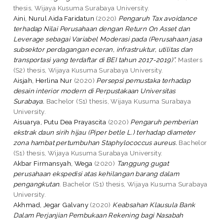
thesis, Wijaya Kusuma Surabaya University.
Aini, Nurul Aida Faridatun
(2020)
Pengaruh Tax avoidance
terhadap Nilai Perusahaan dengan Return On Asset dan
Leverage sebagai Variabel Moderasi pada (Perusahaan jasa
subsektor perdagangan eceran, infrastruktur, utilitas dan
transportasi yang terdaftar di BEI tahun 2017-2019)”.
Masters
(S2) thesis, Wijaya Kusuma Surabaya University.
Aisjah, Herlina Nur
(2020)
Persepsi pemustaka terhadap
desain interior modern di Perpustakaan Universitas
Surabaya.
Bachelor (S1) thesis, Wijaya Kusuma Surabaya
University.
Aisuarya, Putu Dea Prayascita
(2020)
Pengaruh pemberian
ekstrak daun sirih hijau (Piper betle L.) terhadap diameter
zona hambat pertumbuhan Staphylococcus aureus.
Bachelor
(S1) thesis, Wijaya Kusuma Surabaya University.
Akbar Firmansyah, Wega
(2020)
Tanggung gugat
perusahaan ekspedisi atas kehilangan barang dalam
pengangkutan.
Bachelor (S1) thesis, Wijaya Kusuma Surabaya
University.
Akhmad, Jegar Galvany
(2020)
Keabsahan Klausula Bank
Dalam Perjanjian Pembukaan Rekening bagi Nasabah