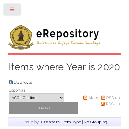
Toggle
Items where Year is 2020
Up a level
Export as
Atom
RSS 1.0
RSS 2.0
Group by:
Creators
|
Item Type
|
No Grouping