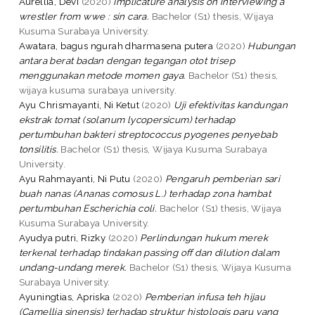
Aurellia, Devi
(2020)
Implicature analysis on interviewing a
wrestler from wwe : sin cara.
Bachelor (S1) thesis, Wijaya
Kusuma Surabaya University.
Awatara, bagus ngurah dharmasena putera
(2020)
Hubungan
antara berat badan dengan tegangan otot trisep
menggunakan metode momen gaya.
Bachelor (S1) thesis,
wijaya kusuma surabaya university.
Ayu Chrismayanti, Ni Ketut
(2020)
Uji efektivitas kandungan
ekstrak tomat (solanum lycopersicum) terhadap
pertumbuhan bakteri streptococcus pyogenes penyebab
tonsilitis.
Bachelor (S1) thesis, Wijaya Kusuma Surabaya
University.
Ayu Rahmayanti, Ni Putu
(2020)
Pengaruh pemberian sari
buah nanas (Ananas comosus L.) terhadap zona hambat
pertumbuhan Escherichia coli.
Bachelor (S1) thesis, Wijaya
Kusuma Surabaya University.
Ayudya putri, Rizky
(2020)
Perlindungan hukum merek
terkenal terhadap tindakan passing off dan dilution dalam
undang-undang merek.
Bachelor (S1) thesis, Wijaya Kusuma
Surabaya University.
Ayuningtias, Apriska
(2020)
Pemberian infusa teh hijau
(Camellia sinensis) terhadap struktur histologis paru yang