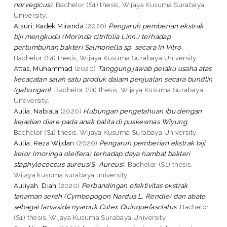
norvegicus).
Bachelor (S1) thesis, Wijaya Kusuma Surabaya
University.
Atsuri, Kadek Miranda
(2020)
Pengaruh pemberian ekstrak
biji mengkudu (Morinda citrifolia Linn.) terhadap
pertumbuhan bakteri Salmonella sp. secara In Vitro.
Bachelor (S1) thesis, Wijaya Kusuma Surabaya University.
Attas, Muhammad
(2020)
Tanggung jawab pelaku usaha atas
kecacatan salah satu produk dalam penjualan secara bundlin
(gabungan).
Bachelor (S1) thesis, Wijaya Kusuma Surabaya
Uneversity.
Aulia, Nabiala
(2020)
Hubungan pengetahuan ibu dengan
kejadian diare pada anak balita di puskesmas Wiyung.
Bachelor (S1) thesis, Wijaya Kusuma Surabaya University.
Aulia, Reza Wijdan
(2020)
Pengaruh pemberian ekstrak biji
kelor (moringa oleifera) terhadap daya hambat bakteri
staphylococcus aureus(S. Aureus).
Bachelor (S1) thesis,
Wijaya kusuma surabaya university.
Auliyah, Diah
(2020)
Perbandingan efektivitas ekstrak
tanaman sereh (Cymbopogon Nardus L. Rendle) dan abate
sebagai larvasida nyamuk Culex Quinquefasciatus.
Bachelor
(S1) thesis, Wijaya Kusuma Surabaya University.