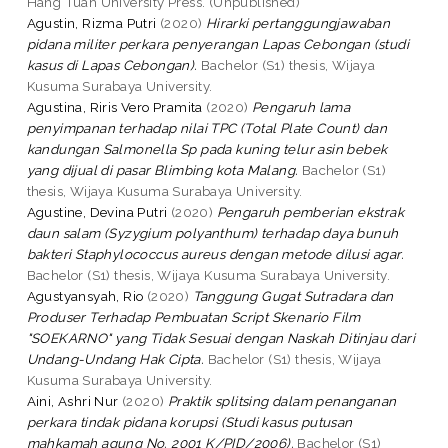
Hang Tuah University Press. (Unpublished)
Agustin, Rizma Putri
(2020)
Hirarki pertanggungjawaban
pidana militer perkara penyerangan Lapas Cebongan (studi
kasus di Lapas Cebongan).
Bachelor (S1) thesis, Wijaya
Kusuma Surabaya University.
Agustina, Riris Vero Pramita
(2020)
Pengaruh lama
penyimpanan terhadap nilai TPC (Total Plate Count) dan
kandungan Salmonella Sp pada kuning telur asin bebek
yang dijual di pasar Blimbing kota Malang.
Bachelor (S1)
thesis, Wijaya Kusuma Surabaya University.
Agustine, Devina Putri
(2020)
Pengaruh pemberian ekstrak
daun salam (Syzygium polyanthum) terhadap daya bunuh
bakteri Staphylococcus aureus dengan metode dilusi agar.
Bachelor (S1) thesis, Wijaya Kusuma Surabaya University.
Agustyansyah, Rio
(2020)
Tanggung Gugat Sutradara dan
Produser Terhadap Pembuatan Script Skenario Film
"SOEKARNO" yang Tidak Sesuai dengan Naskah Ditinjau dari
Undang-Undang Hak Cipta.
Bachelor (S1) thesis, Wijaya
Kusuma Surabaya University.
Aini, Ashri Nur
(2020)
Praktik splitsing dalam penanganan
perkara tindak pidana korupsi (Studi kasus putusan
mahkamah agung No. 2001 K/PID/2006).
Bachelor (S1)