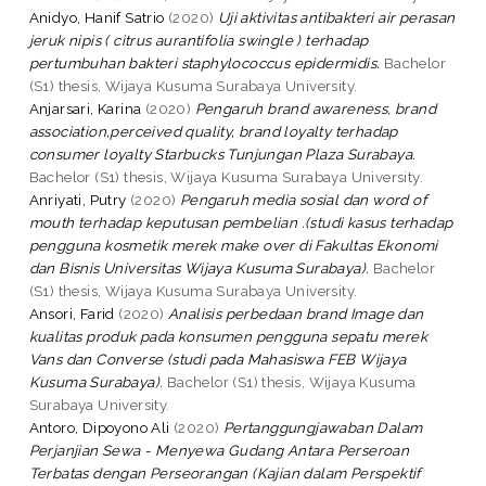
Anidyo, Hanif Satrio
(2020)
Uji aktivitas antibakteri air perasan
jeruk nipis ( citrus aurantifolia swingle ) terhadap
pertumbuhan bakteri staphylococcus epidermidis.
Bachelor
(S1) thesis, Wijaya Kusuma Surabaya University.
Anjarsari, Karina
(2020)
Pengaruh brand awareness, brand
association,perceived quality, brand loyalty terhadap
consumer loyalty Starbucks Tunjungan Plaza Surabaya.
Bachelor (S1) thesis, Wijaya Kusuma Surabaya University.
Anriyati, Putry
(2020)
Pengaruh media sosial dan word of
mouth terhadap keputusan pembelian .(studi kasus terhadap
pengguna kosmetik merek make over di Fakultas Ekonomi
dan Bisnis Universitas Wijaya Kusuma Surabaya).
Bachelor
(S1) thesis, Wijaya Kusuma Surabaya University.
Ansori, Farid
(2020)
Analisis perbedaan brand Image dan
kualitas produk pada konsumen pengguna sepatu merek
Vans dan Converse (studi pada Mahasiswa FEB Wijaya
Kusuma Surabaya).
Bachelor (S1) thesis, Wijaya Kusuma
Surabaya University.
Antoro, Dipoyono Ali
(2020)
Pertanggungjawaban Dalam
Perjanjian Sewa - Menyewa Gudang Antara Perseroan
Terbatas dengan Perseorangan (Kajian dalam Perspektif