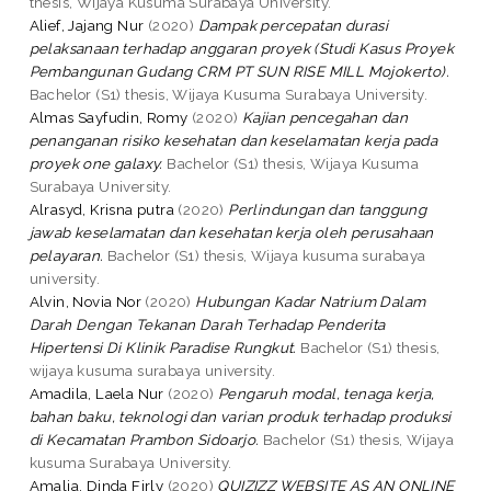
thesis, Wijaya Kusuma Surabaya University.
Alief, Jajang Nur
(2020)
Dampak percepatan durasi
pelaksanaan terhadap anggaran proyek (Studi Kasus Proyek
Pembangunan Gudang CRM PT SUN RISE MILL Mojokerto).
Bachelor (S1) thesis, Wijaya Kusuma Surabaya University.
Almas Sayfudin, Romy
(2020)
Kajian pencegahan dan
penanganan risiko kesehatan dan keselamatan kerja pada
proyek one galaxy.
Bachelor (S1) thesis, Wijaya Kusuma
Surabaya University.
Alrasyd, Krisna putra
(2020)
Perlindungan dan tanggung
jawab keselamatan dan kesehatan kerja oleh perusahaan
pelayaran.
Bachelor (S1) thesis, Wijaya kusuma surabaya
university.
Alvin, Novia Nor
(2020)
Hubungan Kadar Natrium Dalam
Darah Dengan Tekanan Darah Terhadap Penderita
Hipertensi Di Klinik Paradise Rungkut.
Bachelor (S1) thesis,
wijaya kusuma surabaya university.
Amadila, Laela Nur
(2020)
Pengaruh modal, tenaga kerja,
bahan baku, teknologi dan varian produk terhadap produksi
di Kecamatan Prambon Sidoarjo.
Bachelor (S1) thesis, Wijaya
kusuma Surabaya University.
Amalia, Dinda Firly
(2020)
QUIZIZZ WEBSITE AS AN ONLINE