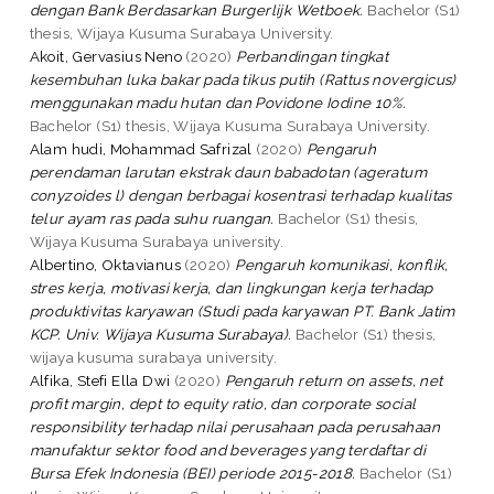
dengan Bank Berdasarkan Burgerlijk Wetboek.
Bachelor (S1)
thesis, Wijaya Kusuma Surabaya University.
Akoit, Gervasius Neno
(2020)
Perbandingan tingkat
kesembuhan luka bakar pada tikus putih (Rattus novergicus)
menggunakan madu hutan dan Povidone Iodine 10%.
Bachelor (S1) thesis, Wijaya Kusuma Surabaya University.
Alam hudi, Mohammad Safrizal
(2020)
Pengaruh
perendaman larutan ekstrak daun babadotan (ageratum
conyzoides l) dengan berbagai kosentrasi terhadap kualitas
telur ayam ras pada suhu ruangan.
Bachelor (S1) thesis,
Wijaya Kusuma Surabaya university.
Albertino, Oktavianus
(2020)
Pengaruh komunikasi, konflik,
stres kerja, motivasi kerja, dan lingkungan kerja terhadap
produktivitas karyawan (Studi pada karyawan PT. Bank Jatim
KCP. Univ. Wijaya Kusuma Surabaya).
Bachelor (S1) thesis,
wijaya kusuma surabaya university.
Alfika, Stefi Ella Dwi
(2020)
Pengaruh return on assets, net
profit margin, dept to equity ratio, dan corporate social
responsibility terhadap nilai perusahaan pada perusahaan
manufaktur sektor food and beverages yang terdaftar di
Bursa Efek Indonesia (BEI) periode 2015-2018.
Bachelor (S1)