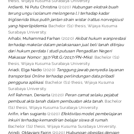
thesis, Wijaya Kusuma Surabaya University.
Ardianti, Ni Putu Christina
(2020)
Hubungan ekstrak buah
terung ungu (solanum melongena l.) terhadap kadar
trigliserida tikus putih jantan strain wistar (rattus norvegicus)
yang hiperlipidemia.
Bachelor (S1) thesis, Wijaya Kusuma
Surabaya University.
Arhabi, Muhammad Farhan
(2020)
Akibat hukum wanprestasi
terhadap makelar dalam pelaksanaan jual beli tanah ditinjau
dari hukum perdata ( studi putusan Pengadilan Negeri
Makassar Nomor: 397/Pdt.G/2017/PN-Mks).
Bachelor (S1)
thesis, Wijaya Kusuma Surabaya University.
Ariadi, Elga Nadio
(2020)
Tanggung jawab penyedia layanan
transportasi Online terhadap perlindungan data pribadi
pengguna aplikasi.
Bachelor (S1) thesis, Wijaya Kusuma
Surabaya University.
Arif Rahman, Deniarta
(2020)
Peran camat selaku pejabat
pembuat akta tanah dalam pembuatan akta tanah.
Bachelor
(S1) thesis, Wijaya Kusuma Surabaya University.
Arifin, irfan sugianto
(2020)
Efektivitas model pembelajaran
inkuiri terhadap kemandirian belajar siswa di rumah.
Bachelor (S1) thesis, Wijaya Kusuma Surabaya University.
Arindi, Oktaviani Fajrin
(2020)
Hubungan obesitas dengan