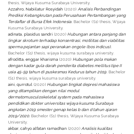
thesis, Wijaya Kusuma Surabaya University.
Azzahro, Nabiilatur Rosyidah
(2020)
Analisis Perbandingan
Prediksi Kebangkrutan pada Perusahaan Pertambangan yang
Terdaftar di Bursa Efek Indonesia.
Bachelor (S1) thesis, Wijaya
Kusuma Surabaya University.
adinata, plasidus sandri
(2020)
Hubungan antara panjang dan
lingkar skrotum terhadap konsentrasi, motilitas dan viabilitas
sperma pejantan sapi peranakan ongole (bos indicus).
Bachelor (S1) thesis, wijaya kusuma surabaya university.
afroditta, enggar kharisma
(2020)
Hubungan pola makan
dengan kadar gula darah penderita diabetes mellitus tipe II
usia 45-59 tahun di puskesmas Kedurus tahun 2019.
Bachelor
(S1) thesis, wijaya kusuma surabaya university.
aini, qurrotul
(2020)
Hubungan tingkat depresi mahasiswa
yang ditampilkan dengan nilai modul
dermatomusculoskeletal system pada mahasiswa
pendidikan dokter universitas wijaya kusuma Surabaya
angkatan 2019 smester genap kelas b dan d tahun ajaran
2019/2020.
Bachelor (S1) thesis, Wijaya Kusuma Surabaya
University.
akbar, cahyo alfatan ramadhan
(2020)
Analisis kualitas