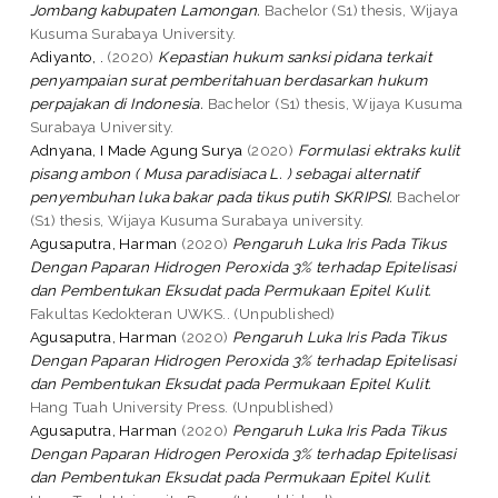
Jombang kabupaten Lamongan.
Bachelor (S1) thesis, Wijaya
Kusuma Surabaya University.
Adiyanto, .
(2020)
Kepastian hukum sanksi pidana terkait
penyampaian surat pemberitahuan berdasarkan hukum
perpajakan di Indonesia.
Bachelor (S1) thesis, Wijaya Kusuma
Surabaya University.
Adnyana, I Made Agung Surya
(2020)
Formulasi ektraks kulit
pisang ambon ( Musa paradisiaca L. ) sebagai alternatif
penyembuhan luka bakar pada tikus putih SKRIPSI.
Bachelor
(S1) thesis, Wijaya Kusuma Surabaya university.
Agusaputra, Harman
(2020)
Pengaruh Luka Iris Pada Tikus
Dengan Paparan Hidrogen Peroxida 3% terhadap Epitelisasi
dan Pembentukan Eksudat pada Permukaan Epitel Kulit.
Fakultas Kedokteran UWKS.. (Unpublished)
Agusaputra, Harman
(2020)
Pengaruh Luka Iris Pada Tikus
Dengan Paparan Hidrogen Peroxida 3% terhadap Epitelisasi
dan Pembentukan Eksudat pada Permukaan Epitel Kulit.
Hang Tuah University Press. (Unpublished)
Agusaputra, Harman
(2020)
Pengaruh Luka Iris Pada Tikus
Dengan Paparan Hidrogen Peroxida 3% terhadap Epitelisasi
dan Pembentukan Eksudat pada Permukaan Epitel Kulit.