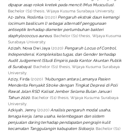
dipapar asap rokok kretek pada mencit (Mus Muscullus).
Bachelor (S1) thesis, Wijaya Kusuma Surabaya University.
Az-zahra, Roslintia
(2020)
Pengaruh ekstrak daun kemangi
(ocimum basilicum l) sebagai alternatif penggunaan
antiseptik terhadap diameter pertumbuhan bakteri
staphylococcus aureus.
Bachelor (S1) thesis, Wijaya Kusuma
Surabaya University.
Azizah, Nova Dwi Jaya
(2020)
Pengaruh Locus of Control,
Independensi, Kompleksitas tugas, dan Gender terhadap
Audit Judgement (Studi Empiris pada Kantor Akuntan Publik
di Surabaya).
Bachelor (S1) thesis, Wijaya Kusuma Surabaya
University.
Azizy, Firda
(2020)
“Hubungan antara Lamanya Pasien
Menderita Penyakit Stroke dengan Tingkat Depresi di Poli
Rawat Jalan RSD Kalisat Jember Selama Bulan Januari
Tahun 2020.
Bachelor (S1) thesis, Wijaya Kusuma Surabaya
University.
Azkiyah, Jenny
(2020)
Analisis pengaruh modal usaha,
tenaga kerja, lama usaha, kelembagaan dan sistem
penjualan daring terhadap pendapatan pengrajin kulit
kecamatan Tanggulangin kabupaten Sidoarjo.
Bachelor (S1)