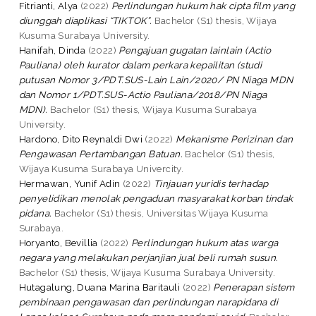
Fitrianti, Alya
(2022)
Perlindungan hukum hak cipta film yang
diunggah diaplikasi “TIKTOK”.
Bachelor (S1) thesis, Wijaya
Kusuma Surabaya University.
Hanifah, Dinda
(2022)
Pengajuan gugatan lainlain (Actio
Pauliana) oleh kurator dalam perkara kepailitan (studi
putusan Nomor 3/PDT.SUS-Lain Lain/2020/ PN Niaga MDN
dan Nomor 1/PDT.SUS-Actio Pauliana/2018/PN Niaga
MDN).
Bachelor (S1) thesis, Wijaya Kusuma Surabaya
University.
Hardono, Dito Reynaldi Dwi
(2022)
Mekanisme Perizinan dan
Pengawasan Pertambangan Batuan.
Bachelor (S1) thesis,
Wijaya Kusuma Surabaya Univercity.
Hermawan, Yunif Adin
(2022)
Tinjauan yuridis terhadap
penyelidikan menolak pengaduan masyarakat korban tindak
pidana.
Bachelor (S1) thesis, Universitas Wijaya Kusuma
Surabaya.
Horyanto, Bevillia
(2022)
Perlindungan hukum atas warga
negara yang melakukan perjanjian jual beli rumah susun.
Bachelor (S1) thesis, Wijaya Kusuma Surabaya University.
Hutagalung, Duana Marina Baritauli
(2022)
Penerapan sistem
pembinaan pengawasan dan perlindungan narapidana di