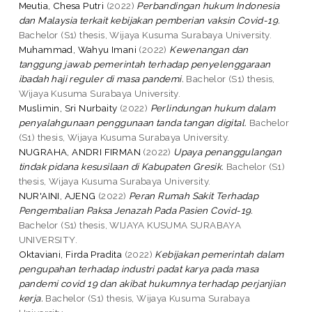
Meutia, Chesa Putri
(2022)
Perbandingan hukum Indonesia
dan Malaysia terkait kebijakan pemberian vaksin Covid-19.
Bachelor (S1) thesis, Wijaya Kusuma Surabaya University.
Muhammad, Wahyu Imani
(2022)
Kewenangan dan
tanggung jawab pemerintah terhadap penyelenggaraan
ibadah haji reguler di masa pandemi.
Bachelor (S1) thesis,
Wijaya Kusuma Surabaya University.
Muslimin, Sri Nurbaity
(2022)
Perlindungan hukum dalam
penyalahgunaan penggunaan tanda tangan digital.
Bachelor
(S1) thesis, Wijaya Kusuma Surabaya University.
NUGRAHA, ANDRI FIRMAN
(2022)
Upaya penanggulangan
tindak pidana kesusilaan di Kabupaten Gresik.
Bachelor (S1)
thesis, Wijaya Kusuma Surabaya University.
NUR'AINI, AJENG
(2022)
Peran Rumah Sakit Terhadap
Pengembalian Paksa Jenazah Pada Pasien Covid-19.
Bachelor (S1) thesis, WIJAYA KUSUMA SURABAYA
UNIVERSITY.
Oktaviani, Firda Pradita
(2022)
Kebijakan pemerintah dalam
pengupahan terhadap industri padat karya pada masa
pandemi covid 19 dan akibat hukumnya terhadap perjanjian
kerja.
Bachelor (S1) thesis, Wijaya Kusuma Surabaya