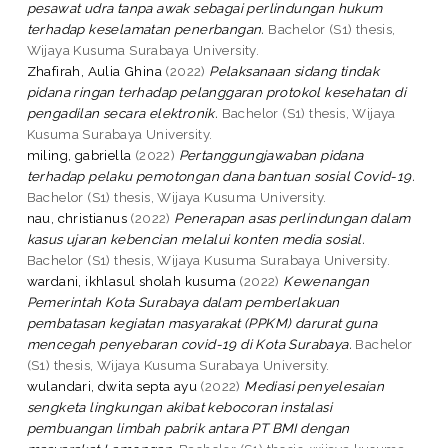
pesawat udra tanpa awak sebagai perlindungan hukum
terhadap keselamatan penerbangan.
Bachelor (S1) thesis,
Wijaya Kusuma Surabaya University.
Zhafirah, Aulia Ghina
(2022)
Pelaksanaan sidang tindak
pidana ringan terhadap pelanggaran protokol kesehatan di
pengadilan secara elektronik.
Bachelor (S1) thesis, Wijaya
Kusuma Surabaya University.
miling, gabriella
(2022)
Pertanggungjawaban pidana
terhadap pelaku pemotongan dana bantuan sosial Covid-19.
Bachelor (S1) thesis, Wijaya Kusuma University.
nau, christianus
(2022)
Penerapan asas perlindungan dalam
kasus ujaran kebencian melalui konten media sosial.
Bachelor (S1) thesis, Wijaya Kusuma Surabaya University.
wardani, ikhlasul sholah kusuma
(2022)
Kewenangan
Pemerintah Kota Surabaya dalam pemberlakuan
pembatasan kegiatan masyarakat (PPKM) darurat guna
mencegah penyebaran covid-19 di Kota Surabaya.
Bachelor
(S1) thesis, Wijaya Kusuma Surabaya University.
wulandari, dwita septa ayu
(2022)
Mediasi penyelesaian
sengketa lingkungan akibat kebocoran instalasi
pembuangan limbah pabrik antara PT BMI dengan