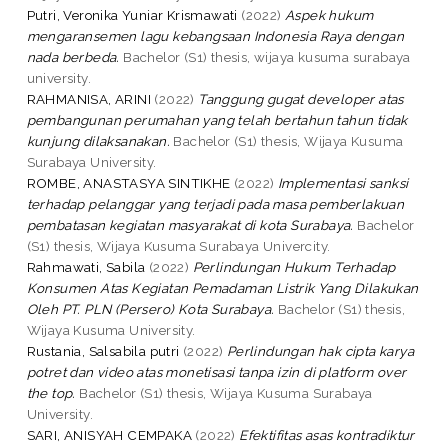
Putri, Veronika Yuniar Krismawati
(2022)
Aspek hukum
mengaransemen lagu kebangsaan Indonesia Raya dengan
nada berbeda.
Bachelor (S1) thesis, wijaya kusuma surabaya
university.
RAHMANISA, ARINI
(2022)
Tanggung gugat developer atas
pembangunan perumahan yang telah bertahun tahun tidak
kunjung dilaksanakan.
Bachelor (S1) thesis, Wijaya Kusuma
Surabaya University.
ROMBE, ANASTASYA SINTIKHE
(2022)
Implementasi sanksi
terhadap pelanggar yang terjadi pada masa pemberlakuan
pembatasan kegiatan masyarakat di kota Surabaya.
Bachelor
(S1) thesis, Wijaya Kusuma Surabaya Univercity.
Rahmawati, Sabila
(2022)
Perlindungan Hukum Terhadap
Konsumen Atas Kegiatan Pemadaman Listrik Yang Dilakukan
Oleh PT. PLN (Persero) Kota Surabaya.
Bachelor (S1) thesis,
Wijaya Kusuma University.
Rustania, Salsabila putri
(2022)
Perlindungan hak cipta karya
potret dan video atas monetisasi tanpa izin di platform over
the top.
Bachelor (S1) thesis, Wijaya Kusuma Surabaya
University.
SARI, ANISYAH CEMPAKA
(2022)
Efektifitas asas kontradiktur