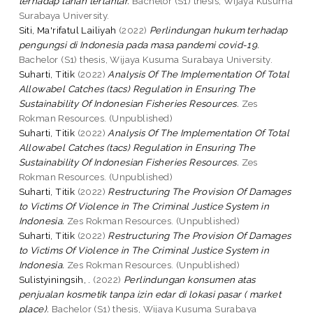
terhadap tanah terlantar.
Bachelor (S1) thesis, Wijaya Kusuma
Surabaya University.
Siti, Ma'rifatul Lailiyah
(2022)
Perlindungan hukum terhadap
pengungsi di Indonesia pada masa pandemi covid-19.
Bachelor (S1) thesis, Wijaya Kusuma Surabaya University.
Suharti, Titik
(2022)
Analysis Of The Implementation Of Total
Allowabel Catches (tacs) Regulation in Ensuring The
Sustainability Of Indonesian Fisheries Resources.
Zes
Rokman Resources. (Unpublished)
Suharti, Titik
(2022)
Analysis Of The Implementation Of Total
Allowabel Catches (tacs) Regulation in Ensuring The
Sustainability Of Indonesian Fisheries Resources.
Zes
Rokman Resources. (Unpublished)
Suharti, Titik
(2022)
Restructuring The Provision Of Damages
to Victims Of Violence in The Criminal Justice System in
Indonesia.
Zes Rokman Resources. (Unpublished)
Suharti, Titik
(2022)
Restructuring The Provision Of Damages
to Victims Of Violence in The Criminal Justice System in
Indonesia.
Zes Rokman Resources. (Unpublished)
Sulistyiningsih, .
(2022)
Perlindungan konsumen atas
penjualan kosmetik tanpa izin edar di lokasi pasar ( market
place).
Bachelor (S1) thesis, Wijaya Kusuma Surabaya