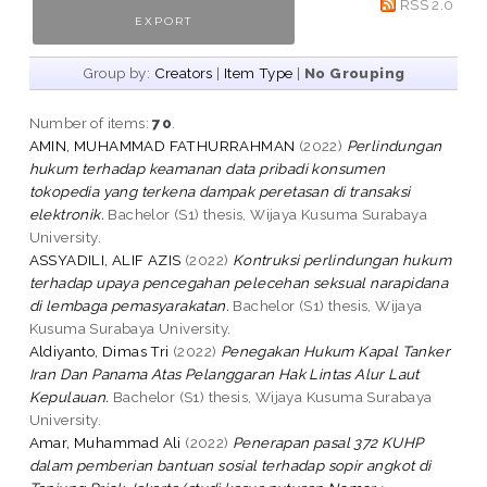
RSS 2.0
Group by:
Creators
|
Item Type
|
No Grouping
Number of items:
70
.
AMIN, MUHAMMAD FATHURRAHMAN
(2022)
Perlindungan
hukum terhadap keamanan data pribadi konsumen
tokopedia yang terkena dampak peretasan di transaksi
elektronik.
Bachelor (S1) thesis, Wijaya Kusuma Surabaya
University.
ASSYADILI, ALIF AZIS
(2022)
Kontruksi perlindungan hukum
terhadap upaya pencegahan pelecehan seksual narapidana
di lembaga pemasyarakatan.
Bachelor (S1) thesis, Wijaya
Kusuma Surabaya University.
Aldiyanto, Dimas Tri
(2022)
Penegakan Hukum Kapal Tanker
Iran Dan Panama Atas Pelanggaran Hak Lintas Alur Laut
Kepulauan.
Bachelor (S1) thesis, Wijaya Kusuma Surabaya
University.
Amar, Muhammad Ali
(2022)
Penerapan pasal 372 KUHP
dalam pemberian bantuan sosial terhadap sopir angkot di