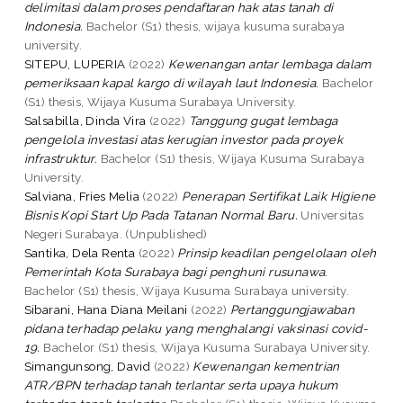
delimitasi dalam proses pendaftaran hak atas tanah di
Indonesia.
Bachelor (S1) thesis, wijaya kusuma surabaya
university.
SITEPU, LUPERIA
(2022)
Kewenangan antar lembaga dalam
pemeriksaan kapal kargo di wilayah laut Indonesia.
Bachelor
(S1) thesis, Wijaya Kusuma Surabaya University.
Salsabilla, Dinda Vira
(2022)
Tanggung gugat lembaga
pengelola investasi atas kerugian investor pada proyek
infrastruktur.
Bachelor (S1) thesis, Wijaya Kusuma Surabaya
University.
Salviana, Fries Melia
(2022)
Penerapan Sertifikat Laik Higiene
Bisnis Kopi Start Up Pada Tatanan Normal Baru.
Universitas
Negeri Surabaya. (Unpublished)
Santika, Dela Renta
(2022)
Prinsip keadilan pengelolaan oleh
Pemerintah Kota Surabaya bagi penghuni rusunawa.
Bachelor (S1) thesis, Wijaya Kusuma Surabaya university.
Sibarani, Hana Diana Meilani
(2022)
Pertanggungjawaban
pidana terhadap pelaku yang menghalangi vaksinasi covid-
19.
Bachelor (S1) thesis, Wijaya Kusuma Surabaya University.
Simangunsong, David
(2022)
Kewenangan kementrian
ATR/BPN terhadap tanah terlantar serta upaya hukum