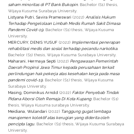
saham minoritas di PT Bank Bukopin.
Bachelor (S1) thesis,
Wijaya Kusuma Surabaya University.
Listyana Putri, Savira Prameswari
(2022)
Analisis Hukum
Terhadap Pengelolaan Limbah Medis Rumah Sakit Dimasa
Pandemi Covid-19.
Bachelor (S1) thesis, Wijaya Kusuma
University.
MERCURY, DENIS YUSUF
(2022)
Implementasi penerapan
rehabilitasi medis dan sosial terhadap pecandu narkotika.
Bachelor (S1) thesis, Wijaya Kusuma Surabaya University.
Maharani, Hermaya Septi
(2022)
Pengawasan Pemerintah
Daerah Propinsi Jawa Timur kepada perusahaan terkait
perlindungan hak pekerja atas kesehatan kerja pada masa
pandemi covid-19.
Bachelor (S1) thesis, Wijaya Kusuma
Surabaya University.
Masing, Dominikus Arnold
(2022)
Faktor Penyebab Tindak
Pidana Aborsi Oleh Remaja Di Kota Kupang.
Bachelor (S1)
thesis, Wijaya Kusuma surabaya University.
Meidiana, Wulandari
(2022)
Tanggung gugat lembaga
manajemen kolektif atas kerugian yang diderita oleh
pencipta lagu.
Bachelor (S1) thesis, Wijaya Kusuma Surabaya
University.