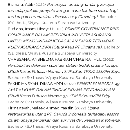
Bismara, Adik
(2022)
Penerapan undang-undang korupsi
terhadap pelaku penyelewengan dana bantuan sosial bagi
terdampak corona virus disease 2019 (Covid-19).
Bachelor
(S1) thesis, Wijaya Kusuma Surabaya University.
Budiana, Imam Hidayat
(2022)
PRINSIP GOVERNANCE RIKS
COMPLIANCE DALAM REFORMA INDUSTRI ASURANSI
UNTUK MENGHINDARI KEGAGALAN BAYAR TERHADAP
KLIEN ASURANSI JIWA ( Studi Kaus PT. Jiwasraya ).
Bachelor
(S1) thesis, Wijaya Kusuma Surabaya Universcity.
CHASSANA, ANSHELMA FABRIAN CHABIRATHUL
(2022)
Pembuktian dakwaan subsider dalam tindak pidana korupsi
(Studi Kasus Putusan Nomor 12/Pid.Sus-TPK/2021/PN Sby).
Bachelor (S1) thesis, Wijaya Kusuma Surabaya University.
FAKHRIANSYAH, DIMAS ARDI
(2022)
PENERAPAN PASAL 49
AYAT (1) KUHP DALAM TINDAK PIDANA PENGANIAYAAN
(Studi Kasus Putusan Nomor: 372/Pid.B/2020/PN Pdg).
Bachelor (S1) thesis, Wijaya Kusuma Surabaya University.
Firmansyah, Maleek Ahmad Yaasiin
(2022)
Upaya
restrukturisasi utang PT. Garuda Indonesia terhadap lessors
dalam upaya perbaikan dan survival dari keadaan insolvensi.
Bachelor (S1) thesis, Wijaya Kusuma Surabaya University.