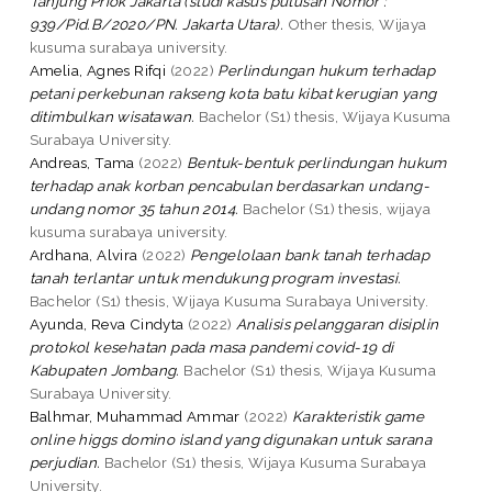
Tanjung Priok Jakarta (studi kasus putusan Nomor :
939/Pid.B/2020/PN. Jakarta Utara).
Other thesis, Wijaya
kusuma surabaya university.
Amelia, Agnes Rifqi
(2022)
Perlindungan hukum terhadap
petani perkebunan rakseng kota batu kibat kerugian yang
ditimbulkan wisatawan.
Bachelor (S1) thesis, Wijaya Kusuma
Surabaya University.
Andreas, Tama
(2022)
Bentuk-bentuk perlindungan hukum
terhadap anak korban pencabulan berdasarkan undang-
undang nomor 35 tahun 2014.
Bachelor (S1) thesis, wijaya
kusuma surabaya university.
Ardhana, Alvira
(2022)
Pengelolaan bank tanah terhadap
tanah terlantar untuk mendukung program investasi.
Bachelor (S1) thesis, Wijaya Kusuma Surabaya University.
Ayunda, Reva Cindyta
(2022)
Analisis pelanggaran disiplin
protokol kesehatan pada masa pandemi covid-19 di
Kabupaten Jombang.
Bachelor (S1) thesis, Wijaya Kusuma
Surabaya University.
Balhmar, Muhammad Ammar
(2022)
Karakteristik game
online higgs domino island yang digunakan untuk sarana
perjudian.
Bachelor (S1) thesis, Wijaya Kusuma Surabaya
University.