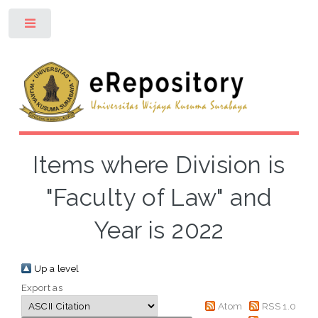
Toggle
Items where Division is
"Faculty of Law" and
Year is 2022
Up a level
Export as
Atom
RSS 1.0