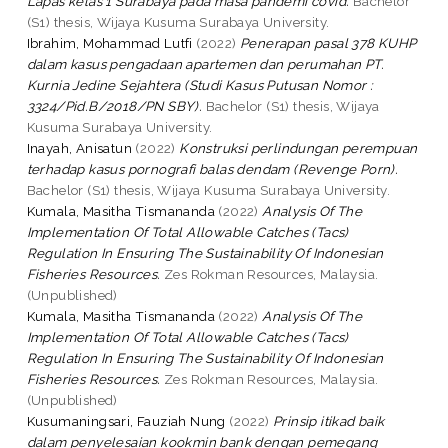
Lapas kelas 1 Surabaya pada masa pandemi covid.
Bachelor
(S1) thesis, Wijaya Kusuma Surabaya University.
Ibrahim, Mohammad Lutfi
(2022)
Penerapan pasal 378 KUHP
dalam kasus pengadaan apartemen dan perumahan PT.
Kurnia Jedine Sejahtera (Studi Kasus Putusan Nomor :
3324/Pid.B/2018/PN SBY).
Bachelor (S1) thesis, Wijaya
Kusuma Surabaya University.
Inayah, Anisatun
(2022)
Konstruksi perlindungan perempuan
terhadap kasus pornografi balas dendam (Revenge Porn).
Bachelor (S1) thesis, Wijaya Kusuma Surabaya University.
Kumala, Masitha Tismananda
(2022)
Analysis Of The
Implementation Of Total Allowable Catches (Tacs)
Regulation In Ensuring The Sustainability Of Indonesian
Fisheries Resources.
Zes Rokman Resources, Malaysia.
(Unpublished)
Kumala, Masitha Tismananda
(2022)
Analysis Of The
Implementation Of Total Allowable Catches (Tacs)
Regulation In Ensuring The Sustainability Of Indonesian
Fisheries Resources.
Zes Rokman Resources, Malaysia.
(Unpublished)
Kusumaningsari, Fauziah Nung
(2022)
Prinsip itikad baik
dalam penyelesaian kookmin bank dengan pemegang