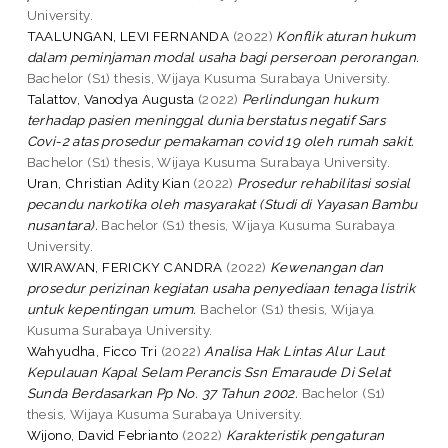
University.
TAALUNGAN, LEVI FERNANDA
(2022)
Konflik aturan hukum
dalam peminjaman modal usaha bagi perseroan perorangan.
Bachelor (S1) thesis, Wijaya Kusuma Surabaya University.
Talattov, Vanodya Augusta
(2022)
Perlindungan hukum
terhadap pasien meninggal dunia berstatus negatif Sars
Covi-2 atas prosedur pemakaman covid 19 oleh rumah sakit.
Bachelor (S1) thesis, Wijaya Kusuma Surabaya University.
Uran, Christian Adity Kian
(2022)
Prosedur rehabilitasi sosial
pecandu narkotika oleh masyarakat (Studi di Yayasan Bambu
nusantara).
Bachelor (S1) thesis, Wijaya Kusuma Surabaya
University.
WIRAWAN, FERICKY CANDRA
(2022)
Kewenangan dan
prosedur perizinan kegiatan usaha penyediaan tenaga listrik
untuk kepentingan umum.
Bachelor (S1) thesis, Wijaya
Kusuma Surabaya University.
Wahyudha, Ficco Tri
(2022)
Analisa Hak Lintas Alur Laut
Kepulauan Kapal Selam Perancis Ssn Emaraude Di Selat
Sunda Berdasarkan Pp No. 37 Tahun 2002.
Bachelor (S1)
thesis, Wijaya Kusuma Surabaya University.
Wijono, David Febrianto
(2022)
Karakteristik pengaturan