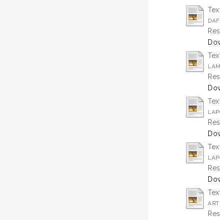
Tex
DAF
Res
Dow
Tex
LAM
Res
Dow
Tex
LAP
Res
Dow
Tex
LAP
Res
Dow
Tex
ART
Res