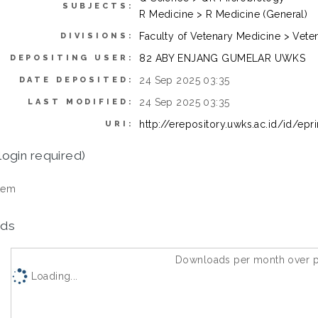
SUBJECTS:
R Medicine > R Medicine (General)
Faculty of Vetenary Medicine > Vet
DIVISIONS:
82 ABY ENJANG GUMELAR UWKS
DEPOSITING USER:
24 Sep 2025 03:35
DATE DEPOSITED:
24 Sep 2025 03:35
LAST MODIFIED:
http://erepository.uwks.ac.id/id/epr
URI:
login required)
tem
ds
Downloads per month over p
Loading...