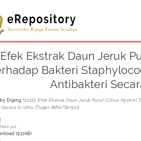
Efek Ekstrak Daun Jeruk Pur
erhadap Bakteri Staphyloco
Antibakteri Secara
by Enjang
(2025)
Efek Ekstrak Daun Jeruk Purut (Citrus Hystrix)
 Secara In Vitro.
[Tugas Akhir/Skripsi]
t
TRAK.pdf
nload (932kB)