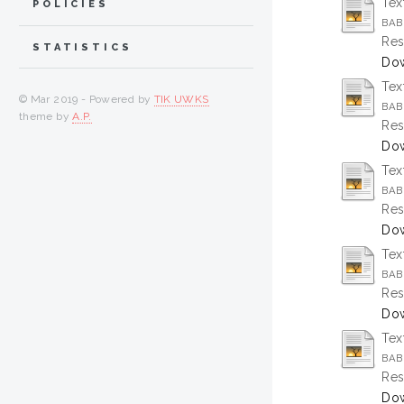
Tex
POLICIES
BAB 
Res
STATISTICS
Dow
Tex
© Mar 2019 - Powered by
TIK UWKS
BAB
theme by
A.P.
Res
Dow
Tex
BAB 
Res
Dow
Tex
BAB
Res
Dow
Tex
BAB
Res
Dow