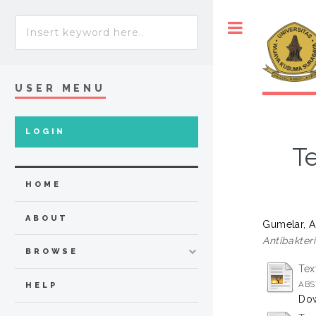
Toggle
USER MENU
LOGIN
T
HOME
ABOUT
Gumelar, A
Antibakteri
BROWSE
Tex
ABS
HELP
Dow