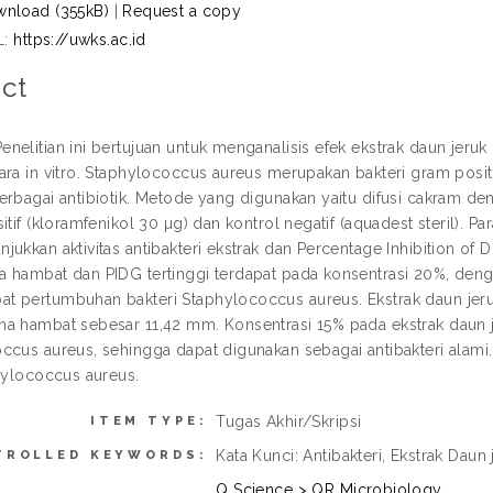
nload (355kB)
|
Request a copy
L:
https://uwks.ac.id
ct
elitian ini bertujuan untuk menganalisis efek ekstrak daun jeruk 
ara in vitro. Staphylococcus aureus merupakan bakteri gram posit
erbagai antibiotik. Metode yang digunakan yaitu difusi cakram den
itif (kloramfenikol 30 µg) dan kontrol negatif (aquadest steril).
jukkan aktivitas antibakteri ekstrak dan Percentage Inhibition of 
 hambat dan PIDG tertinggi terdapat pada konsentrasi 20%, deng
 pertumbuhan bakteri Staphylococcus aureus. Ekstrak daun jeruk 
a hambat sebesar 11,42 mm. Konsentrasi 15% pada ekstrak daun
cus aureus, sehingga dapat digunakan sebagai antibakteri alami. K
phylococcus aureus.
Tugas Akhir/Skripsi
ITEM TYPE:
Kata Kunci: Antibakteri, Ekstrak Daun
TROLLED KEYWORDS:
Q Science > QR Microbiology