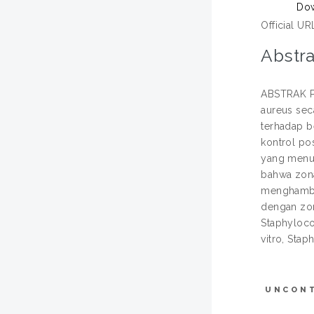
Dow
Official UR
Abstra
ABSTRAK Pen
aureus sec
terhadap b
kontrol pos
yang menun
bahwa zona
menghambat
dengan zon
Staphylococ
vitro, Sta
UNCON