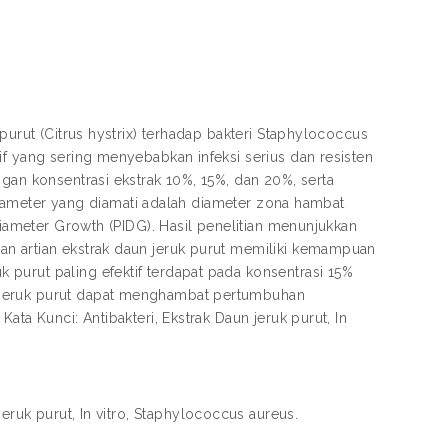
purut (Citrus hystrix) terhadap bakteri Staphylococcus
if yang sering menyebabkan infeksi serius dan resisten
gan konsentrasi ekstrak 10%, 15%, dan 20%, serta
 Parameter yang diamati adalah diameter zona hambat
Diameter Growth (PIDG). Hasil penelitian menunjukkan
an artian ekstrak daun jeruk purut memiliki kemampuan
purut paling efektif terdapat pada konsentrasi 15%
 jeruk purut dapat menghambat pertumbuhan
ata Kunci: Antibakteri, Ekstrak Daun jeruk purut, In
 jeruk purut, In vitro, Staphylococcus aureus.