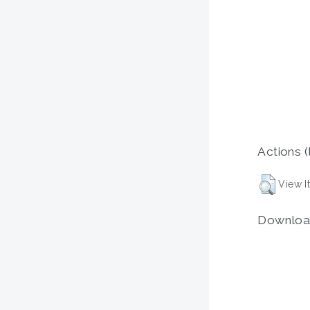
Actions (
View I
Downloa