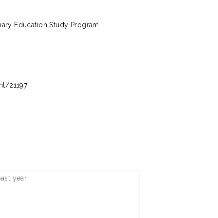
enary Education Study Program
int/21197
ast year