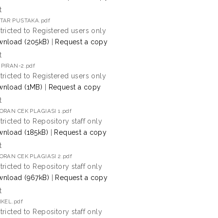
t
TAR PUSTAKA.pdf
tricted to Registered users only
nload (205kB)
|
Request a copy
t
PIRAN-2.pdf
tricted to Registered users only
nload (1MB)
|
Request a copy
t
ORAN CEK PLAGIASI 1.pdf
tricted to Repository staff only
nload (185kB)
|
Request a copy
t
ORAN CEK PLAGIASI 2.pdf
tricted to Repository staff only
nload (967kB)
|
Request a copy
t
IKEL.pdf
tricted to Repository staff only