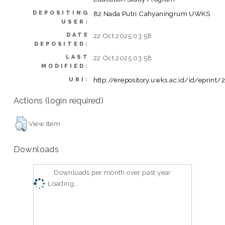
DEPOSITING
82 Nada Putri Cahyaningrum UWKS
USER:
DATE
22 Oct 2025 03:58
DEPOSITED:
LAST
22 Oct 2025 03:58
MODIFIED:
http://erepository.uwks.ac.id/id/eprint/
URI:
Actions (login required)
View Item
Downloads
Downloads per month over past year
Loading...