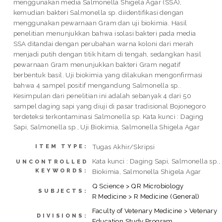
menggunakan media Salmonella Shigela Agar (SSA),
kemudian bakteri Salmonella sp. diidentifikasi dengan
menggunakan pewarnaan Gram dan uji biokimia. Hasil
penelitian menunjukkan bahwa isolasi bakteri pada media
SSA ditandai dengan perubahan warna koloni dari merah
menjadi putih dengan titik hitam di tengah, sedangkan hasil
pewarnaan Gram menunjukkan bakteri Gram negatif
berbentuk basil. Uji biokimia yang dilakukan mengonfirmasi
bahwa 4 sampel positif mengandung Salmonella sp..
Kesimpulan dari penelitian ini adalah sebanyak 4 dari 50
sampel daging sapi yang diuji di pasar tradisional Bojonegoro
terdeteksi terkontaminasi Salmonella sp. Kata kunci : Daging
Sapi, Salmonella sp., Uji Biokimia, Salmonella Shigela Agar
Tugas Akhir/Skripsi
ITEM TYPE:
Kata kunci : Daging Sapi, Salmonella sp., 
UNCONTROLLED
KEYWORDS:
Biokimia, Salmonella Shigela Agar
Q Science > QR Microbiology
SUBJECTS:
R Medicine > R Medicine (General)
Faculty of Vetenary Medicine > Vetenary
DIVISIONS:
Education Study Program