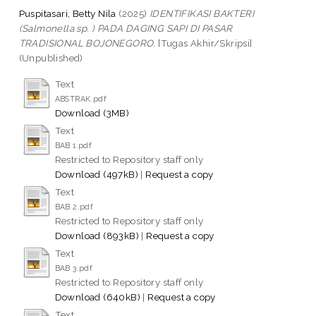
Puspitasari, Betty Nila
(2025)
IDENTIFIKASI BAKTERI
(Salmonella sp. ) PADA DAGING SAPI DI PASAR
TRADISIONAL BOJONEGORO.
[Tugas Akhir/Skripsi]
(Unpublished)
Text
ABSTRAK.pdf
Download (3MB)
Text
BAB 1.pdf
Restricted to Repository staff only
Download (497kB)
|
Request a copy
Text
BAB 2.pdf
Restricted to Repository staff only
Download (893kB)
|
Request a copy
Text
BAB 3.pdf
Restricted to Repository staff only
Download (640kB)
|
Request a copy
Text