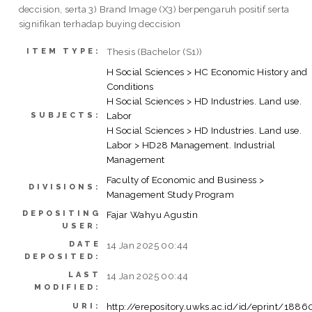
deccision, serta 3) Brand Image (X3) berpengaruh positif serta
signifikan terhadap buying deccision
Thesis (Bachelor (S1))
ITEM TYPE:
H Social Sciences > HC Economic History and
Conditions
H Social Sciences > HD Industries. Land use.
Labor
SUBJECTS:
H Social Sciences > HD Industries. Land use.
Labor > HD28 Management. Industrial
Management
Faculty of Economic and Business >
DIVISIONS:
Management Study Program
DEPOSITING
Fajar Wahyu Agustin
USER:
DATE
14 Jan 2025 00:44
DEPOSITED:
LAST
14 Jan 2025 00:44
MODIFIED:
http://erepository.uwks.ac.id/id/eprint/1886
URI: