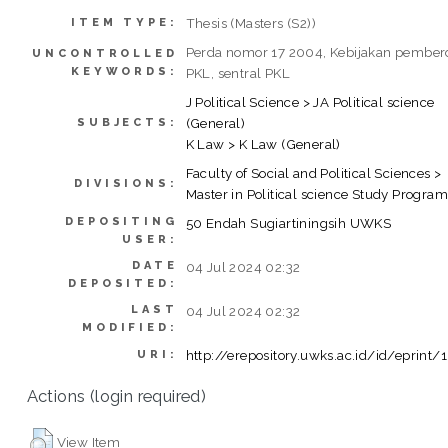
Thesis (Masters (S2))
ITEM TYPE:
Perda nomor 17 2004, Kebijakan pember
UNCONTROLLED
KEYWORDS:
PKL, sentral PKL
J Political Science > JA Political science
(General)
SUBJECTS:
K Law > K Law (General)
Faculty of Social and Political Sciences >
DIVISIONS:
Master in Political science Study Progra
DEPOSITING
50 Endah Sugiartiningsih UWKS
USER:
DATE
04 Jul 2024 02:32
DEPOSITED:
LAST
04 Jul 2024 02:32
MODIFIED:
http://erepository.uwks.ac.id/id/eprint
URI:
Actions (login required)
View Item