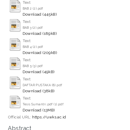
Text
BAB 2 (2).pdf
Download (445kB)
Text
BAB 3 (2).pdf
Download (189kB)
Text
BAB 4 (2).pdf
Download (209kB)
Text
BAB 5 (3).pdf
Download (49kB)
Text
DAFTAR PUSTAKA (8).pdf
Download (38kB)
Text
Tesis Sumantri.pdf (1).pdf
Download (13MB)
Official URL:
https://uwks.ac.id
Abstract