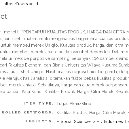
L:
https://uwks.ac.id
ct
n ini meneliti, ”PENGARUH KUALITAS PRODUK, HARGA DAN CIT
ujuan riset ini ialah untuk menganalisis bagaimana kualitas produ
untuk membeli merek Uniqlo. Kualitas produk, harga, dan citra m
ntuk membeli merek Uniqlo adalah variabel dependen. Dalam ris
elalui metode purposive sampling. Sebanyak 100 sampel diambil
dari Fakultas Ekonomi dan Bisnis Universitas Wijaya Kusuma Sura
s atau T-shirt Uniqlo. Hasil analisis regresi linier berganda, deng
 + e Merujuk hasil analisis, ditemukan faktor bebas kualitas pro
eli merek Uniqlo. Sebaliknya, harga dan citra merek berpenga
ra parsial. Kata Kunci: Kualitas Produk, Harga, Citra Merek, Kepu
Tugas Akhir/Skripsi
ITEM TYPE:
Kualitas Produk, Harga, Citra Merek
TROLLED KEYWORDS:
H Social Sciences > HD Industries.
SUBJECTS: