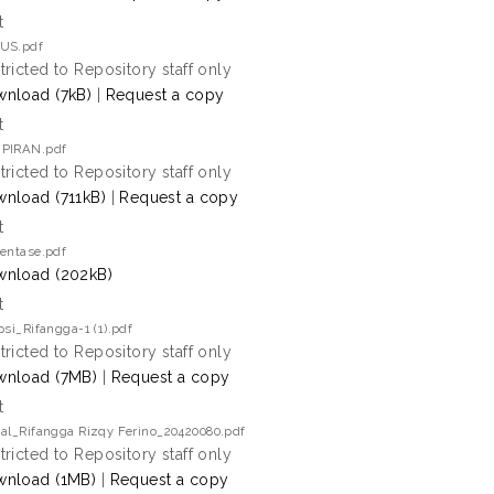
t
US.pdf
tricted to Repository staff only
nload (7kB)
|
Request a copy
t
PIRAN.pdf
tricted to Repository staff only
nload (711kB)
|
Request a copy
t
entase.pdf
nload (202kB)
t
psi_Rifangga-1 (1).pdf
tricted to Repository staff only
nload (7MB)
|
Request a copy
t
al_Rifangga Rizqy Ferino_20420080.pdf
tricted to Repository staff only
nload (1MB)
|
Request a copy