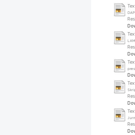
Tex
DAP
Res
Dow
Tex
LAM
Res
Dow
Tex
pres
Dow
Tex
Skri
Res
Dow
Tex
Jurn
Res
Dow