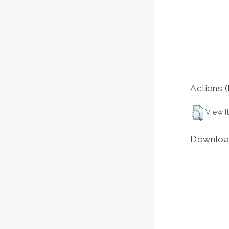
Actions (
View I
Downloa