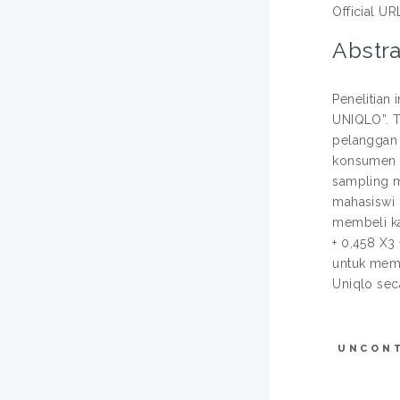
Official UR
Abstra
Penelitia
UNIQLO”. T
pelanggan 
konsumen u
sampling m
mahasiswi 
membeli kao
+ 0,458 X3
untuk memb
Uniqlo seca
UNCON