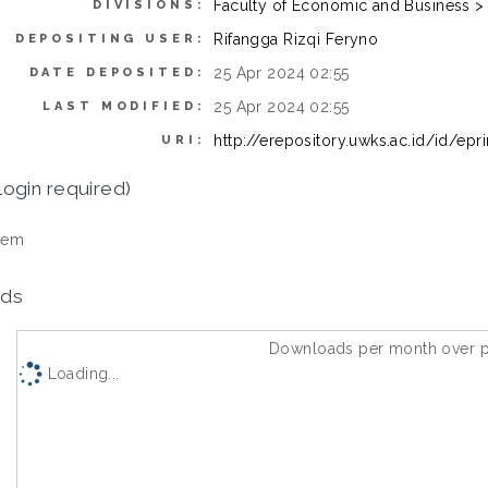
Faculty of Economic and Business 
DIVISIONS:
Rifangga Rizqi Feryno
DEPOSITING USER:
25 Apr 2024 02:55
DATE DEPOSITED:
25 Apr 2024 02:55
LAST MODIFIED:
http://erepository.uwks.ac.id/id/epr
URI:
login required)
tem
ds
Downloads per month over p
Loading...