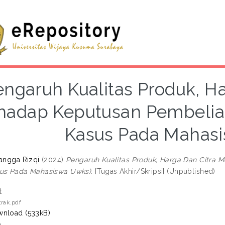
engaruh Kualitas Produk, H
hadap Keputusan Pembelian
Kasus Pada Mahas
fangga Rizqi
(2024)
Pengaruh Kualitas Produk, Harga Dan Citra 
sus Pada Mahasiswa Uwks).
[Tugas Akhir/Skripsi] (Unpublished)
t
rak.pdf
nload (533kB)