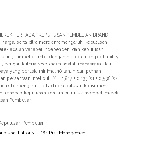
RA MEREK TERHADAP KEPUTUSAN PEMBELIAN BRAND
k, harga, serta citra merek memengaruhi keputusan
erek adalah variabel independen, dan keputusan
et ini, sampel diambil dengan metode non-probability
, dengan kriteria responden adalah mahasiswa atau
baya yang berusia minimal 18 tahun dan pernah
an persamaan, meliputi: Y = ̶ 1,817 + 0,133 X1 + 0,538 X2
duk tidak berpengaruh terhadap keputusan konsumen
ruh terhadap keputusan konsumen untuk membeli merek
tusan Pembelian
, Keputusan Pembelian
 Land use. Labor > HD61 Risk Management