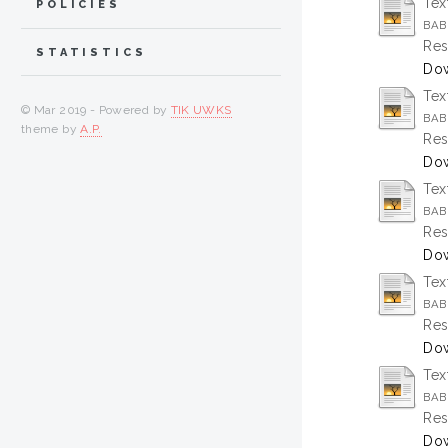
Tex
POLICIES
BAB 
Res
STATISTICS
Dow
Tex
© Mar 2019 - Powered by
TIK UWKS
BAB 
theme by
A.P.
Res
Dow
Tex
BAB 
Res
Dow
Tex
BAB 
Res
Dow
Tex
BAB
Res
Dow