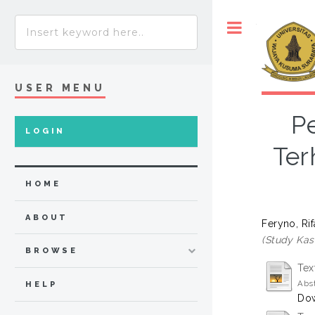
Toggle
USER MENU
P
LOGIN
Ter
HOME
ABOUT
Feryno, Ri
(Study Ka
BROWSE
Tex
Abst
HELP
Dow