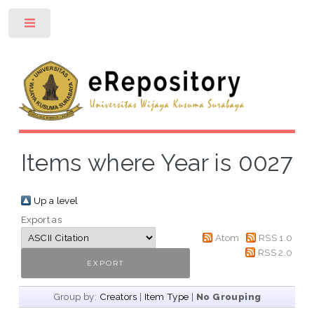
Toggle
Items where Year is 0027
Up a level
Export as
Atom
RSS 1.0
RSS 2.0
Group by:
Creators
|
Item Type
|
No Grouping