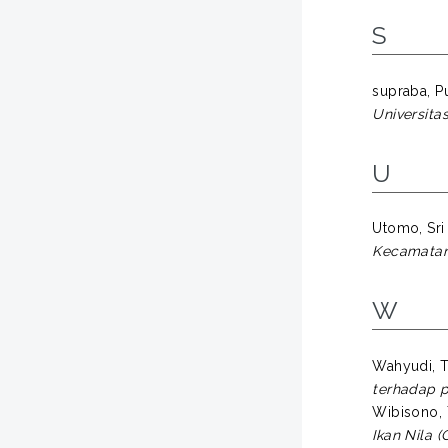
S
supraba, Pu
Universita
U
Utomo, Sri
Kecamatan
W
Wahyudi, T
terhadap p
Wibisono, 
Ikan Nila 