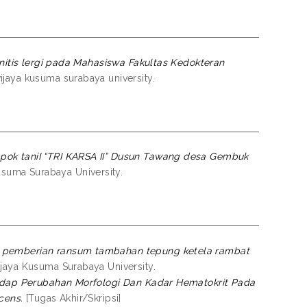
initis lergi pada Mahasiswa Fakultas Kedokteran
wijaya kusuma surabaya university.
pok taniI “TRI KARSA II” Dusun Tawang desa Gembuk
usuma Surabaya University.
n pemberian ransum tambahan tepung ketela rambat
jaya Kusuma Surabaya University.
rhadap Perubahan Morfologi Dan Kadar Hematokrit Pada
cens.
[Tugas Akhir/Skripsi]