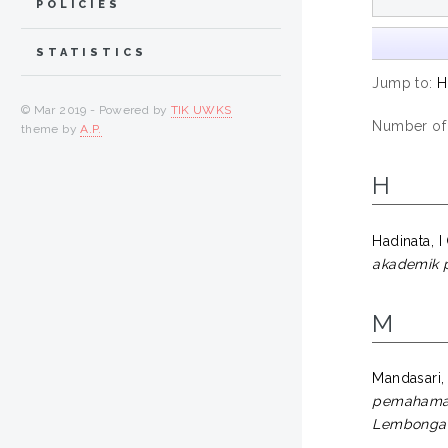
POLICIES
STATISTICS
Jump to:
H
© Mar 2019 - Powered by
TIK UWKS
Number of i
theme by
A.P.
H
Hadinata, 
akademik p
M
Mandasari,
pemahaman 
Lembongan