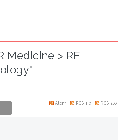
"R Medicine > RF
ology"
Atom
RSS 1.0
RSS 2.0