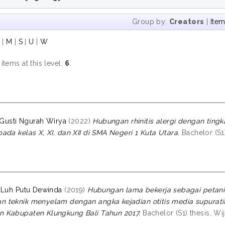
Group by:
Creators
|
Ite
|
M
|
S
|
U
|
W
tems at this level:
6
.
I Gusti Ngurah Wirya
(2022)
Hubungan rhinitis alergi dengan tingk
ada kelas X, XI, dan XII di SMA Negeri 1 Kuta Utara.
Bachelor (S1)
 Luh Putu Dewinda
(2019)
Hubungan lama bekerja sebagai petani
teknik menyelam dengan angka kejadian otitis media supuratif 
 Kabupaten Klungkung Bali Tahun 2017.
Bachelor (S1) thesis, Wi