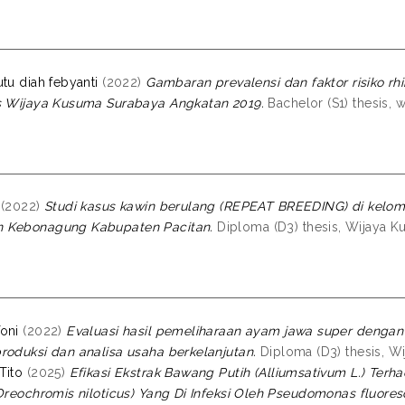
tu diah febyanti
(2022)
Gambaran prevalensi dan faktor risiko rh
s Wijaya Kusuma Surabaya Angkatan 2019.
Bachelor (S1) thesis, 
(2022)
Studi kasus kawin berulang (REPEAT BREEDING) di kelom
 Kebonagung Kabupaten Pacitan.
Diploma (D3) thesis, Wijaya K
oni
(2022)
Evaluasi hasil pemeliharaan ayam jawa super denga
roduksi dan analisa usaha berkelanjutan.
Diploma (D3) thesis, Wi
Tito
(2025)
Efikasi Ekstrak Bawang Putih (Alliumsativum L.) Te
(Oreochromis niloticus) Yang Di Infeksi Oleh Pseudomonas fluores