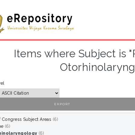
Items where Subject is 
Otorhinolaryng
vel
f Congress Subject Areas
(6)
ne
(6)
hinolaryngology
(6)