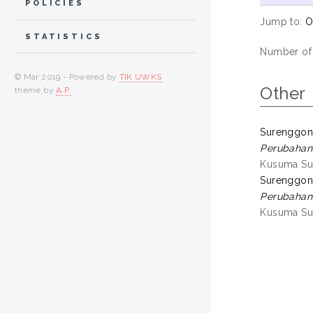
POLICIES
Jump to:
O
STATISTICS
Number of
© Mar 2019 - Powered by
TIK UWKS
Other
theme by
A.P.
Surenggon
Perubahan 
Kusuma Sur
Surenggon
Perubahan 
Kusuma Sur