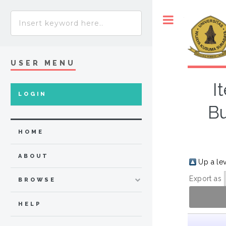
Toggle
USER MENU
I
LOGIN
Bu
HOME
ABOUT
Up a le
Export as
BROWSE
HELP