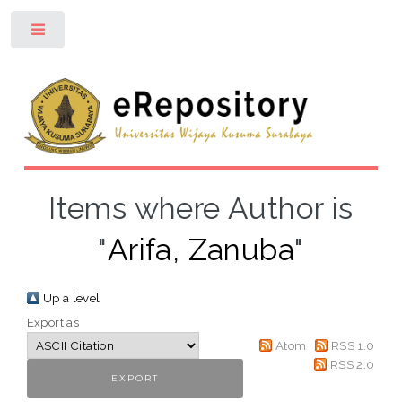
Toggle
Items where Author is
"
Arifa, Zanuba
"
Up a level
Export as
Atom
RSS 1.0
RSS 2.0