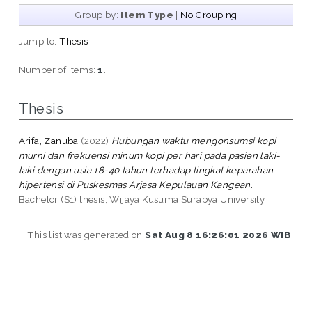
Group by:
Item Type
|
No Grouping
Jump to:
Thesis
Number of items:
1
.
Thesis
Arifa, Zanuba
(2022)
Hubungan waktu mengonsumsi kopi
murni dan frekuensi minum kopi per hari pada pasien laki-
laki dengan usia 18-40 tahun terhadap tingkat keparahan
hipertensi di Puskesmas Arjasa Kepulauan Kangean.
Bachelor (S1) thesis, Wijaya Kusuma Surabya University.
This list was generated on
Sat Aug 8 16:26:01 2026 WIB
.