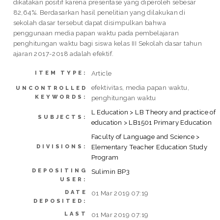
dikatakan positif karena presentase yang diperoleh sebesar
82,64%. Berdasarkan hasil penelitian yang dilakukan di
sekolah dasar tersebut dapat disimpulkan bahwa
penggunaan media papan waktu pada pembelajaran
penghitungan waktu bagi siswa kelas III Sekolah dasar tahun
ajaran 2017-2018 adalah efektif.
Article
ITEM TYPE:
efektivitas, media papan waktu,
UNCONTROLLED
KEYWORDS:
penghitungan waktu
L Education > LB Theory and practice of
SUBJECTS:
education > LB1501 Primary Education
Faculty of Language and Science >
Elementary Teacher Education Study
DIVISIONS:
Program
DEPOSITING
Sulimin BP3
USER:
DATE
01 Mar 2019 07:19
DEPOSITED:
LAST
01 Mar 2019 07:19