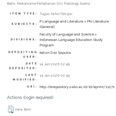
Batin, Mekanisme Pertahanan Diri, Psikologi Sastra
Tugas Akhir/Skripsi
ITEM TYPE:
P Language and Literature > PN Literature
SUBJECTS:
(General)
Faculty of Language and Science >
Indonesian Language Education Study
DIVISIONS:
Program
DEPOSITING
Kelvin Dwi Saputra
USER:
DATE
14 Jan 2026 02:49
DEPOSITED:
LAST
14 Jan 2026 02:49
MODIFIED:
http://erepository.uwks.ac.id/id/eprint/21271
URI:
Actions (login required)
View Item