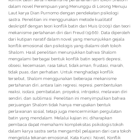
dalam novel Perempuan yang Menunggu di Lorong Menuju
Laut karya Dian Purnomo dengan pendekatan psikologi
sastra. Penelitian ini menggunakan metode kualitatif
deskriptif dengan teori konflik batin dari Muis (2009) dan teori
mekanisme pertahanan diri dari Freud (1966). Data diperoleh
dari kutipan naratif dalam novel yang menunjukkan gejala
konflik emosional dan psikologis yang dialami oleh tokoh
Shalom. Hasil penelitian menunjukkan bahwa Shalom
mengalami berbagai bentuk konflik batin seperti depresi,
obsesi, kecemasan, rasa takut, tidak aman, frustasi, marah,
tidak puas, dan perhatian. Untuk menghadapi konflik
tersebut, Shalom menggunakan beberapa mekanisme
pertahanan diri, antara lain regresi, represi, pembentukan
reaksi, isolasi, pembatalan, proyeksi, introjeksi, melawan diri
sendiri, dan sublimasi. Penelitian ini menyimpulkan bahwa
perjuangan Shalom tidak hanya merupakan bentuk
perlawanan sosial, tetapi juga mencerminkan pergulatan
batin yang mendalam. Melalui kajian ini, diharapkan
pembaca dapat memahami kompleksitas psikologis tokoh
dalam karya sastra serta mengambil pelajaran dari cara tokoh
mengelola tekanan emosional. Kata Kunci: Novel, Konflik