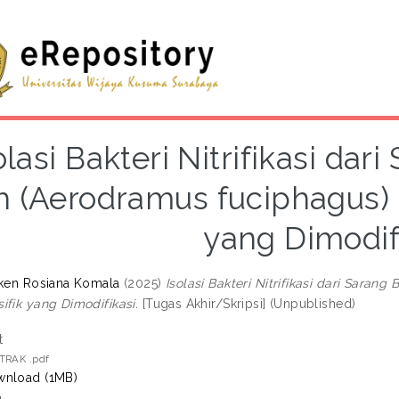
olasi Bakteri Nitrifikasi da
h (Aerodramus fuciphagus)
yang Dimodif
iken Rosiana Komala
(2025)
Isolasi Bakteri Nitrifikasi dari Sara
ifik yang Dimodifikasi.
[Tugas Akhir/Skripsi] (Unpublished)
t
TRAK .pdf
nload (1MB)