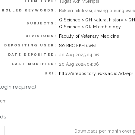
Tugas Akhir/Skripsi
ITEM TYPE:
Bakteri nitrifikasi, sarang burung walet
TROLLED KEYWORDS:
Q Science > QH Natural history > Q
SUBJECTS:
Q Science > QR Microbiology
Faculty of Vetenary Medicine
DIVISIONS:
80 RBC FKH uwks
DEPOSITING USER:
20 Aug 2025 04:06
DATE DEPOSITED:
20 Aug 2025 04:06
LAST MODIFIED:
http://erepository.uwks.ac.id/id/epr
URI:
login required)
tem
ds
Downloads per month over p