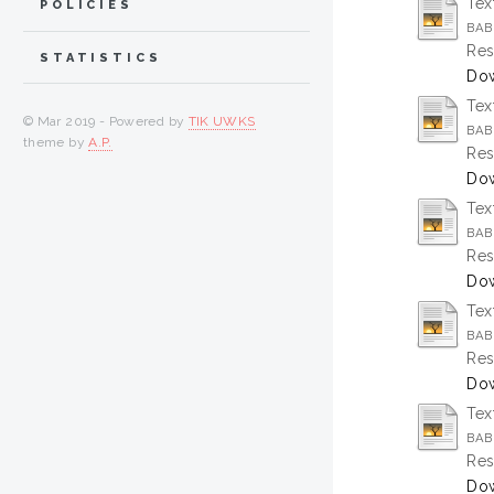
Tex
POLICIES
BAB 
Res
STATISTICS
Dow
Tex
© Mar 2019 - Powered by
TIK UWKS
BAB
theme by
A.P.
Res
Dow
Tex
BAB 
Res
Dow
Tex
BAB
Res
Dow
Tex
BAB
Res
Dow