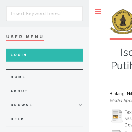
Toggle
USER MENU
Is
LOGIN
Puti
HOME
ABOUT
Bintang, N
Media Spes
BROWSE
Tex
ABS
HELP
Dow