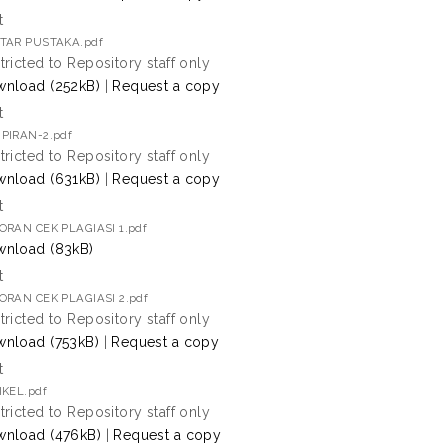
t
TAR PUSTAKA.pdf
tricted to Repository staff only
nload (252kB)
|
Request a copy
t
PIRAN-2.pdf
tricted to Repository staff only
nload (631kB)
|
Request a copy
t
ORAN CEK PLAGIASI 1.pdf
nload (83kB)
t
ORAN CEK PLAGIASI 2.pdf
tricted to Repository staff only
nload (753kB)
|
Request a copy
t
IKEL.pdf
tricted to Repository staff only
nload (476kB)
|
Request a copy