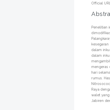
Official UR
Abstra
Penelitian
dimodifika
Palangkara
kesegaran 
dalam inku
dalam inku
mengambil 
mengeras d
hari selam
rumus. Has
Nitrosococ
Raya denga
walet yang
Jabiren de