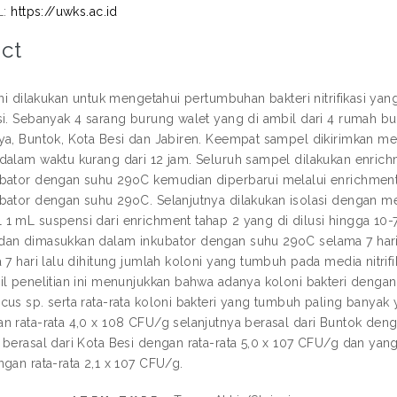
L:
https://uwks.ac.id
ct
 ini dilakukan untuk mengetahui pertumbuhan bakteri nitrifikasi y
si. Sebanyak 4 sarang burung walet yang di ambil dari 4 rumah bur
ya, Buntok, Kota Besi dan Jabiren. Keempat sampel dikirimkan me
dalam waktu kurang dari 12 jam. Seluruh sampel dilakukan enric
bator dengan suhu 29oC kemudian diperbarui melalui enrichment
bator dengan suhu 29oC. Selanjutnya dilakukan isolasi dengan 
1 mL suspensi dari enrichment tahap 2 yang di dilusi hingga 10-
an dimasukkan dalam inkubator dengan suhu 29oC selama 7 hari.
a 7 hari lalu dihitung jumlah koloni yang tumbuh pada media nitri
il penelitian ini menunjukkan bahwa adanya koloni bakteri deng
cus sp. serta rata-rata koloni bakteri yang tumbuh paling banyak 
n rata-rata 4,0 x 108 CFU/g selanjutnya berasal dari Buntok deng
 berasal dari Kota Besi dengan rata-rata 5,0 x 107 CFU/g dan yang
ngan rata-rata 2,1 x 107 CFU/g.