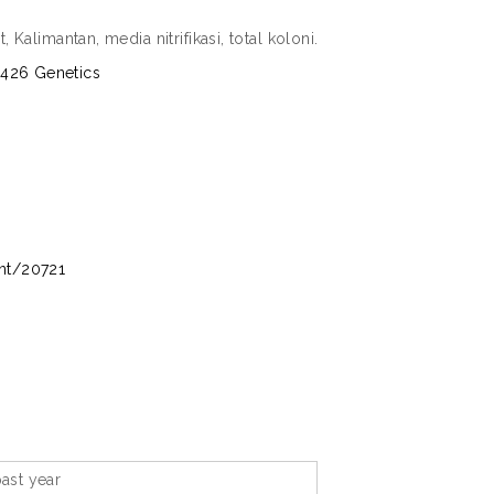
, Kalimantan, media nitrifikasi, total koloni.
H426 Genetics
int/20721
ast year