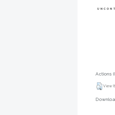
UNCON
Actions (
View I
Downloa