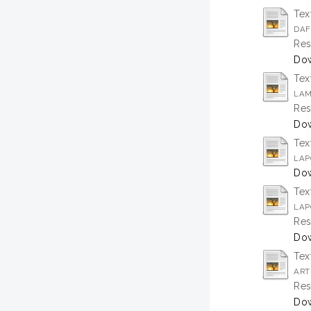
Tex
DAF
Res
Dow
Tex
LAM
Res
Dow
Tex
LAP
Dow
Tex
LAP
Res
Dow
Tex
ART
Res
Dow