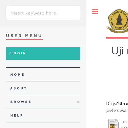
Toggle
USER MENU
Uji
LOGIN
HOME
ABOUT
BROWSE
Dhiya'Ulhaq
peternaka
HELP
Tex