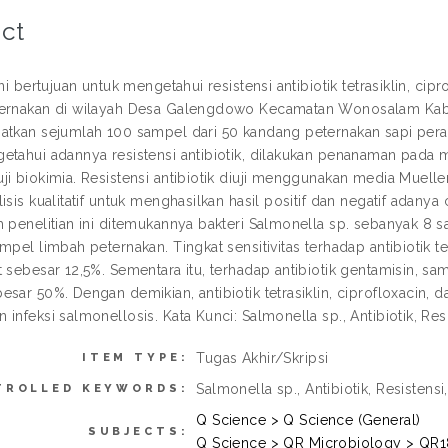
ct
ini bertujuan untuk mengetahui resistensi antibiotik tetrasiklin, ci
ternakan di wilayah Desa Galengdowo Kecamatan Wonosalam Kab
atkan sejumlah 100 sampel dari 50 kandang peternakan sapi pera
etahui adannya resistensi antibiotik, dilakukan penanaman pada me
ji biokimia. Resistensi antibiotik diuji menggunakan media Muelle
isis kualitatif untuk menghasilkan hasil positif dan negatif adanya 
m penelitian ini ditemukannya bakteri Salmonella sp. sebanyak 8 
mpel limbah peternakan. Tingkat sensitivitas terhadap antibiotik te
t sebesar 12,5%. Sementara itu, terhadap antibiotik gentamisin, s
sar 50%. Dengan demikian, antibiotik tetrasiklin, ciprofloxacin, 
infeksi salmonellosis. Kata Kunci: Salmonella sp., Antibiotik, Res
Tugas Akhir/Skripsi
ITEM TYPE:
Salmonella sp., Antibiotik, Resistens
TROLLED KEYWORDS:
Q Science > Q Science (General)
SUBJECTS:
Q Science > QR Microbiology > QR