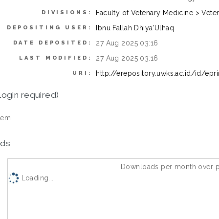
Faculty of Vetenary Medicine > Vet
DIVISIONS:
Ibnu Fallah Dhiya'Ulhaq
DEPOSITING USER:
27 Aug 2025 03:16
DATE DEPOSITED:
27 Aug 2025 03:16
LAST MODIFIED:
http://erepository.uwks.ac.id/id/ep
URI:
login required)
tem
ds
Downloads per month over p
Loading...