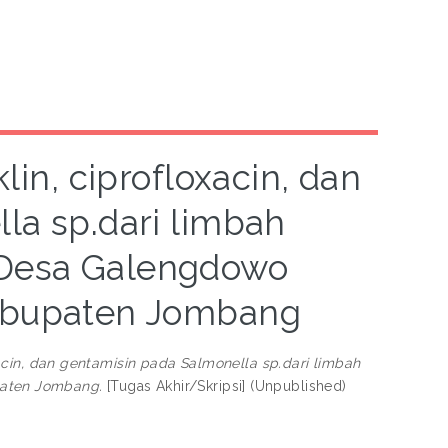
klin, ciprofloxacin, dan
la sp.dari limbah
 Desa Galengdowo
bupaten Jombang
loxacin, dan gentamisin pada Salmonella sp.dari limbah
aten Jombang.
[Tugas Akhir/Skripsi] (Unpublished)