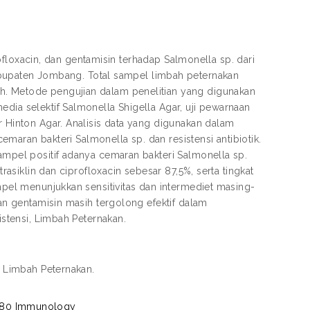
profloxacin, dan gentamisin terhadap Salmonella sp. dari
upaten Jombang. Total sampel limbah peternakan
h. Metode pengujian dalam penelitian yang digunakan
dia selektif Salmonella Shigella Agar, uji pewarnaan
r Hinton Agar. Analisis data yang digunakan dalam
cemaran bakteri Salmonella sp. dan resistensi antibiotik.
sampel positif adanya cemaran bakteri Salmonella sp.
trasiklin dan ciprofloxacin sebesar 87,5%, serta tingkat
ampel menunjukkan sensitivitas dan intermediet masing-
dan gentamisin masih tergolong efektif dalam
istensi, Limbah Peternakan.
i, Limbah Peternakan.
180 Immunology