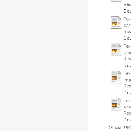
Res
Dow
Tex
DAF
Res
Dow
Tex
lamp
Res
Dow
Tex
Plag
Res
Dow
Tex
Arti
Res
Dow
Official UR