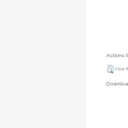
Actions (
View I
Downloa