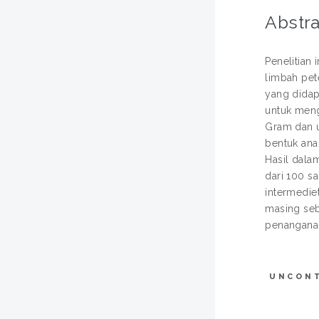
Abstra
Penelitian 
limbah pe
yang didap
untuk meng
Gram dan u
bentuk anal
Hasil dala
dari 100 sa
intermedie
masing sebe
penanganan 
UNCON