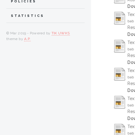
Abst
POLICIES
Dow
Tex
STATISTICS
bab 
Res
© Mar 2019 - Powered by
TIK UWKS
Dow
theme by
A.P.
Tex
bab 
Res
Dow
Tex
bab 
Res
Dow
Tex
bab 
Res
Dow
Tex
bab 