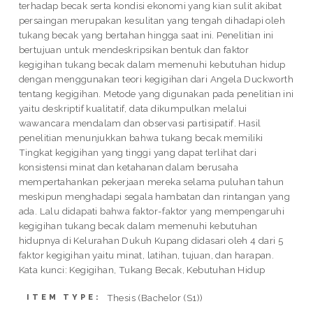
terhadap becak serta kondisi ekonomi yang kian sulit akibat
persaingan merupakan kesulitan yang tengah dihadapi oleh
tukang becak yang bertahan hingga saat ini. Penelitian ini
bertujuan untuk mendeskripsikan bentuk dan faktor
kegigihan tukang becak dalam memenuhi kebutuhan hidup
dengan menggunakan teori kegigihan dari Angela Duckworth
tentang kegigihan. Metode yang digunakan pada penelitian ini
yaitu deskriptif kualitatif, data dikumpulkan melalui
wawancara mendalam dan observasi partisipatif. Hasil
penelitian menunjukkan bahwa tukang becak memiliki
Tingkat kegigihan yang tinggi yang dapat terlihat dari
konsistensi minat dan ketahanan dalam berusaha
mempertahankan pekerjaan mereka selama puluhan tahun
meskipun menghadapi segala hambatan dan rintangan yang
ada. Lalu didapati bahwa faktor-faktor yang mempengaruhi
kegigihan tukang becak dalam memenuhi kebutuhan
hidupnya di Kelurahan Dukuh Kupang didasari oleh 4 dari 5
faktor kegigihan yaitu minat, latihan, tujuan, dan harapan.
Kata kunci: Kegigihan, Tukang Becak, Kebutuhan Hidup
Thesis (Bachelor (S1))
ITEM TYPE: