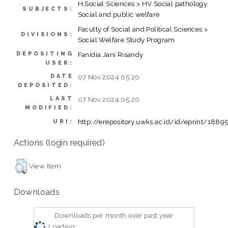
H Social Sciences > HV Social pathology.
SUBJECTS:
Social and public welfare
Faculty of Social and Political Sciences >
DIVISIONS:
Social Welfare Study Program
DEPOSITING
Fanidia Jani Risandy
USER:
DATE
07 Nov 2024 05:20
DEPOSITED:
LAST
07 Nov 2024 05:20
MODIFIED:
http://erepository.uwks.ac.id/id/eprint/1889
URI:
Actions (login required)
View Item
Downloads
Downloads per month over past year
Loading...