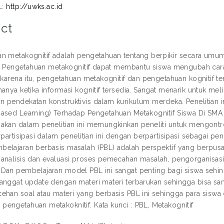
L:
http://uwks.ac.id
ct
n metakognitif adalah pengetahuan tentang berpikir secara umum
ri. Pengetahuan metakognitif dapat membantu siswa mengubah c
 karena itu, pengetahuan metakognitif dan pengetahuan kognitif ter
hanya ketika informasi kognitif tersedia. Sangat menarik untuk me
 pendekatan konstruktivis dalam kurikulum merdeka. Penelitian 
ased Learning) Terhadap Pengetahuan Metakognitif Siswa Di SM
akan dalam penelitian ini memungkinkan peneliti untuk mengontro
rpartisipasi dalam penelitian ini dengan berpartisipasi sebagai pen
elajaran berbasis masalah (PBL) adalah perspektif yang berpusat
analisis dan evaluasi proses pemecahan masalah, pengorganisasia
Dan pembelajaran model PBL ini sangat penting bagi siswa sehing
anggat update dengan materi materi terbarukan sehingga bisa sam
ehan soal atau materi yang berbasis PBL ini sehingga para siswa d
engetahuan metakoknitif. Kata kunci : PBL, Metakognitif