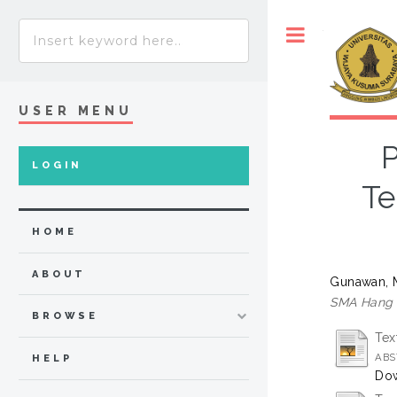
Toggle
USER MENU
LOGIN
Te
HOME
ABOUT
Gunawan, 
SMA Hang 
BROWSE
Tex
ABS
HELP
Dow