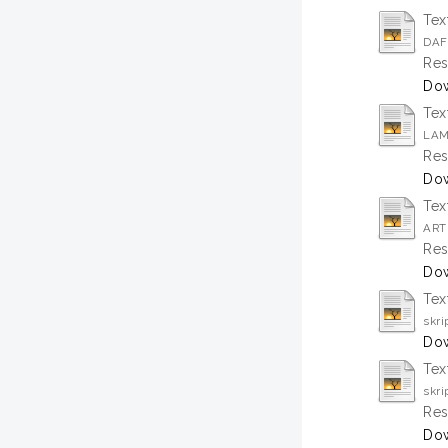
Tex
DAF
Res
Dow
Tex
LAM
Res
Dow
Tex
ART
Res
Dow
Tex
skri
Dow
Tex
skri
Res
Dow