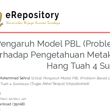
Pengaruh Model PBL (Probl
rhadap Pengetahuan Metako
Hang Tuah 4 S
Muhammad Sahrul
(2024)
Pengaruh Model PBL (Problem Based Le
Tuah 4 Surabaya.
[Tugas Akhir/Skripsi] (Unpublished)
t
TRAK-SAHRUL.pdf
nload (390kB)