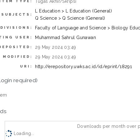
Tugas Akhir/Skripsi
ITEM TYPE:
L Education > L Education (General)
SUBJECTS:
Q Science > Q Science (General)
Faculty of Language and Science > Biology Edu
DIVISIONS:
Muhammad Sahrul Gunawan
TING USER:
29 May 2024 03:49
DEPOSITED:
29 May 2024 03:49
 MODIFIED:
http://erepository.uwks.ac.id/id/eprint/18291
URI:
login required)
tem
ds
Downloads per month over p
Loading...