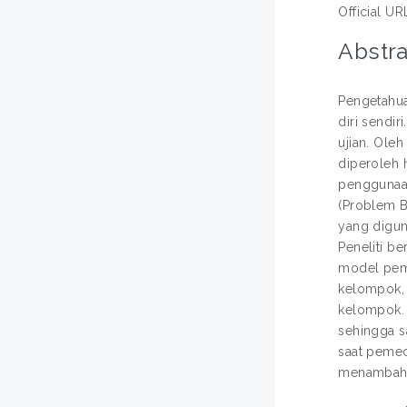
Official UR
Abstra
Pengetahua
diri sendi
ujian. Oleh
diperoleh 
penggunaan
(Problem B
yang digun
Peneliti be
model pemb
kelompok, 
kelompok. 
sehingga s
saat pemec
menambah p