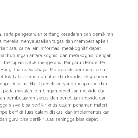
, serta pengetahuan tentang kesadaran dan pemikiran
ara mereka menyelesaikan tugas dan mempersiapkan
kait satu sama lain. Informasi metakognitif dapat
lihat hubungan antara kognisi dan metakognisi dengan
ini bertujuan untuk mengetahui Pengaruh Model PBL
A Hang Tuah 4 Surabaya. Metode eksperimen semu
l total atas semua variabel dan kondisi eksperimen.
gajar di kelas. Hasil penelitian yang didapatkan dari
 pada masalah, bimbingan penelitian individu dan
n pembelajaran siswa, dan penelitian individu dan
ga siswa bisa berfikir kritis dalam pehaman materi
pe berfikir luas dalam diskusi dan implementasikan
an guru bisa berfikir luas sehingga bisa dapat