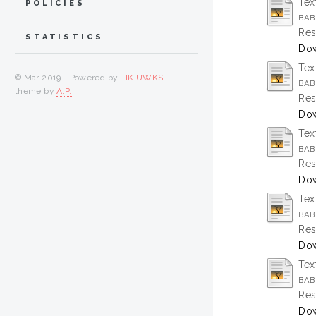
Tex
POLICIES
BAB
Res
STATISTICS
Dow
Tex
© Mar 2019 - Powered by
TIK UWKS
BAB
theme by
A.P.
Res
Dow
Tex
BAB
Res
Dow
Tex
BAB
Res
Dow
Tex
BAB
Res
Dow