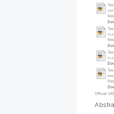
Tex
DAF
Res
Dow
Tex
PLA
Res
Do
Tex
PLA
Dow
Tex
Mele
Res
Dow
Official UR
Abstra