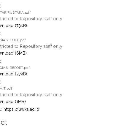
t
TAR PUSTAKA.pdf
tricted to Repository staff only
nload (73kB)
t
GIASI FULL.pdf
tricted to Repository staff only
wnload (6MB)
t
GIASI REPORT.pdf
nload (27kB)
t
kIT.pdf
tricted to Repository staff only
nload (1MB)
L:
https://uwks.ac.id
ct