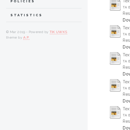
Tex
POLICIES
TA B
Res
STATISTICS
Dow
Tex
© Mar 2019 - Powered by
TIK UWKS
TA 
theme by
A.P.
Res
Dow
Tex
TA B
Res
Dow
Tex
TA 
Res
Dow
Tex
TA 
Res
Dow