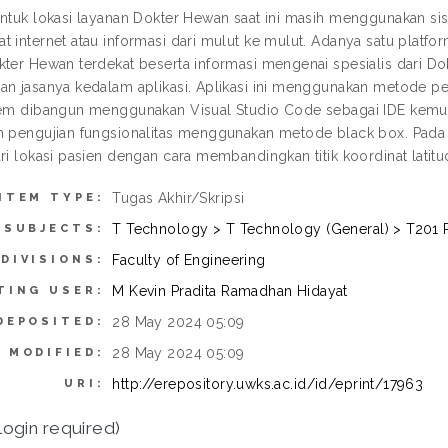
untuk lokasi layanan Dokter Hewan saat ini masih menggunakan si
t internet atau informasi dari mulut ke mulut. Adanya satu platfor
kter Hewan terdekat beserta informasi mengenai spesialis dari Do
an jasanya kedalam aplikasi. Aplikasi ini menggunakan metode
tem dibangun menggunakan Visual Studio Code sebagai IDE kemud
m pengujian fungsionalitas menggunakan metode black box. Pada 
ari lokasi pasien dengan cara membandingkan titik koordinat lati
Tugas Akhir/Skripsi
ITEM TYPE:
T Technology > T Technology (General) > T201 
SUBJECTS:
Faculty of Engineering
DIVISIONS:
M Kevin Pradita Ramadhan Hidayat
TING USER:
28 May 2024 05:09
DEPOSITED:
28 May 2024 05:09
 MODIFIED:
http://erepository.uwks.ac.id/id/eprint/17963
URI:
login required)