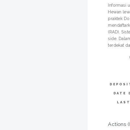
Informasi 
Hewan lewa
praktek Do
mendaftark
(RAD). Sis
side. Dala
terdekat d
DEPOSI
DATE 
LAST
Actions (