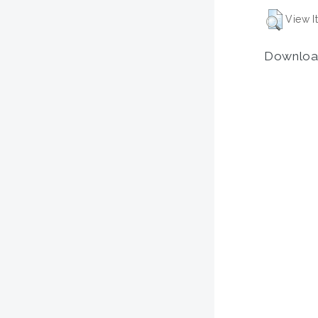
View I
Downloa