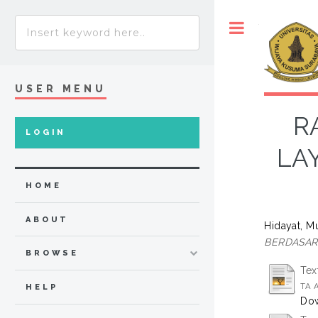
Toggle
USER MENU
R
LOGIN
LA
HOME
ABOUT
Hidayat, 
BERDASAR
BROWSE
Tex
TA A
HELP
Dow