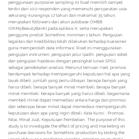
penggunaan purposive sampling ini buat memilih sampel
terdiri dari 100 responden yang memenuhi persyaratan usia
sekurang-kurangnya 17 tahun dan maksimal 35 tahun,
merupakan followers dari akun autobase OMBB
(OhMyBeautyBank) pada aplikasi X, serta merupakan
pengguna produk Somethinc miniman 1 tahun. Pengujian
legalitas dan kredibilitas telah dilakukan terhadap kuesioner
guna memperoleh data informasi. Riset ini menggunakan
pengujian instrumen, pengujian jalur (path), pengujian sobel,
dan pengujian hipotesis dengan perangkat lunak SPSS
sebagai pendekatan analisis. Menurut temuan riset, promosi
berdampak terhadap mempengaruhi keputusan hal apa yang
layak dibeli, jumlah yang perlu dibayar, berapa banyak yang
harus dibeli, berapa banyak minat membeli, berapa banyak
minat membeli, berapa banyak yang harus dibeli, bagaimana
membeli minat dapat memediasi antara harga dan promosi,
dan seberapa besar minat dapat memediasi mempengaruhi
keputusan akan apa yang ingin dibeli. Kata Kunci : Promosi,
Nilai, Minat Jual, Keputusan Pembelian. The purpose of this
study is to investigate the effect of pricing and marketing on
purchase decisions for Somethinc production by testing the