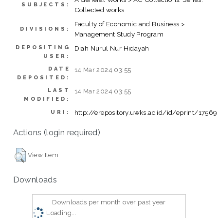
SUBJECTS:
Collected works
Faculty of Economic and Business >
DIVISIONS:
Management Study Program
DEPOSITING
Diah Nurul Nur Hidayah
USER:
DATE
14 Mar 2024 03:55
DEPOSITED:
LAST
14 Mar 2024 03:55
MODIFIED:
http://erepository.uwks.ac.id/id/eprint/17569
URI:
Actions (login required)
View Item
Downloads
Downloads per month over past year
Loading...