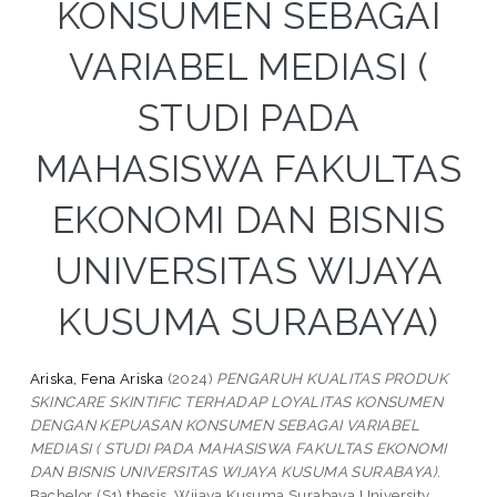
KONSUMEN SEBAGAI
VARIABEL MEDIASI (
STUDI PADA
MAHASISWA FAKULTAS
EKONOMI DAN BISNIS
UNIVERSITAS WIJAYA
KUSUMA SURABAYA)
Ariska, Fena Ariska
(2024)
PENGARUH KUALITAS PRODUK
SKINCARE SKINTIFIC TERHADAP LOYALITAS KONSUMEN
DENGAN KEPUASAN KONSUMEN SEBAGAI VARIABEL
MEDIASI ( STUDI PADA MAHASISWA FAKULTAS EKONOMI
DAN BISNIS UNIVERSITAS WIJAYA KUSUMA SURABAYA).
Bachelor (S1) thesis, Wijaya Kusuma Surabaya University.