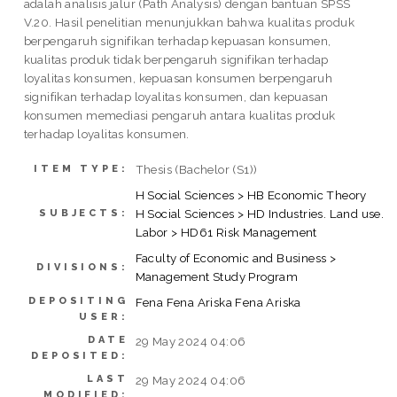
adalah analisis jalur (Path Analysis) dengan bantuan SPSS
V.20. Hasil penelitian menunjukkan bahwa kualitas produk
berpengaruh signifikan terhadap kepuasan konsumen,
kualitas produk tidak berpengaruh signifikan terhadap
loyalitas konsumen, kepuasan konsumen berpengaruh
signifikan terhadap loyalitas konsumen, dan kepuasan
konsumen memediasi pengaruh antara kualitas produk
terhadap loyalitas konsumen.
Thesis (Bachelor (S1))
ITEM TYPE:
H Social Sciences > HB Economic Theory
H Social Sciences > HD Industries. Land use.
SUBJECTS:
Labor > HD61 Risk Management
Faculty of Economic and Business >
DIVISIONS:
Management Study Program
DEPOSITING
Fena Fena Ariska Fena Ariska
USER:
DATE
29 May 2024 04:06
DEPOSITED:
LAST
29 May 2024 04:06
MODIFIED: