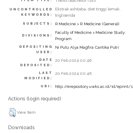
Thesis (Bachelor (S1))
ITEM TYPE:
Ekstrak ashitaba, diet tinggi lemak,
UNCONTROLLED
KEYWORDS:
trigliserida
R Medicine > R Medicine (General)
SUBJECTS:
Faculty of Medicine > Medicine Study
DIVISIONS:
Program
DEPOSITING
Ni Putu Alya Magfira Cantika Putri
USER:
DATE
20 Feb 2024 00:46
DEPOSITED:
LAST
20 Feb 2024 00:46
MODIFIED:
http://erepository.uwks.ac.id/id/eprint/
URI:
Actions (login required)
View Item
Downloads