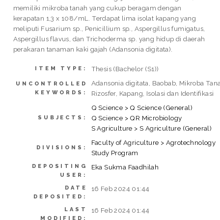
memiliki mikroba tanah yang cukup beragam dengan
kerapatan 1,3 x 108/mL. Terdapat lima isolat kapang yang
meliputi Fusarium sp., Penicillium sp., Aspergillus fumigatus,
Aspergillus flavus, dan Trichoderma sp. yang hidup di daerah
perakaran tanaman kaki gajah (Adansonia digitata).
Thesis (Bachelor (S1))
ITEM TYPE:
Adansonia digitata, Baobab, Mikroba Tan
UNCONTROLLED
KEYWORDS:
Rizosfer, Kapang, Isolasi dan Identifikasi
Q Science > Q Science (General)
Q Science > QR Microbiology
SUBJECTS:
S Agriculture > S Agriculture (General)
Faculty of Agriculture > Agrotechnology
DIVISIONS:
Study Program
DEPOSITING
Eka Sukma Faadhilah
USER:
DATE
16 Feb 2024 01:44
DEPOSITED:
LAST
16 Feb 2024 01:44
MODIFIED: