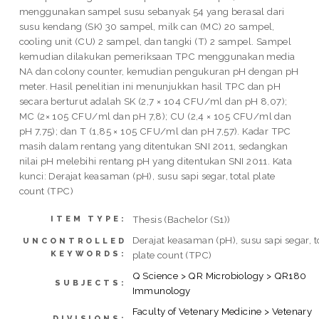
menggunakan sampel susu sebanyak 54 yang berasal dari
susu kendang (SK) 30 sampel, milk can (MC) 20 sampel,
cooling unit (CU) 2 sampel, dan tangki (T) 2 sampel. Sampel
kemudian dilakukan pemeriksaan TPC menggunakan media
NA dan colony counter, kemudian pengukuran pH dengan pH
meter. Hasil penelitian ini menunjukkan hasil TPC dan pH
secara berturut adalah SK (2,7 × 104 CFU/ml dan pH 8,07);
MC (2× 105 CFU/ml dan pH 7,8); CU (2,4 × 105 CFU/ml dan
pH 7,75); dan T (1,85 × 105 CFU/ml dan pH 7,57). Kadar TPC
masih dalam rentang yang ditentukan SNI 2011, sedangkan
nilai pH melebihi rentang pH yang ditentukan SNI 2011. Kata
kunci: Derajat keasaman (pH), susu sapi segar, total plate
count (TPC)
Thesis (Bachelor (S1))
ITEM TYPE:
Derajat keasaman (pH), susu sapi segar, t
UNCONTROLLED
KEYWORDS:
plate count (TPC)
Q Science > QR Microbiology > QR180
SUBJECTS:
Immunology
Faculty of Vetenary Medicine > Vetenary
DIVISIONS: