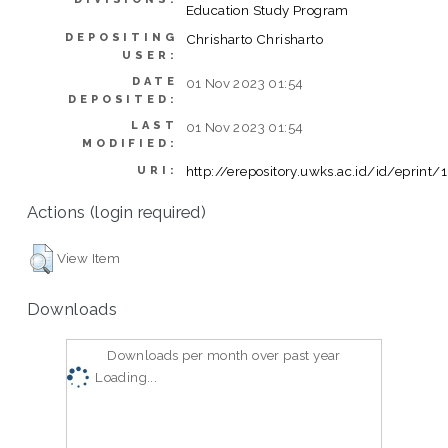
Education Study Program
DEPOSITING
Chrisharto Chrisharto
USER:
DATE
01 Nov 2023 01:54
DEPOSITED:
LAST
01 Nov 2023 01:54
MODIFIED:
http://erepository.uwks.ac.id/id/eprint
URI:
Actions (login required)
View Item
Downloads
Downloads per month over past year
Loading...