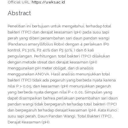
Official URL:
https://uwks.ac.id
Abstract
Penelitian ini bertujuan untuk mengetahui, terhadap total
bakteri (TPC) dan derajat keasaman (pH) pada susu sapi
perah yang diberi penambahan sari daun pandan wangi
(Pandanus amaryllifolius Robx) dengan 4 perlakuan (P0
kontrol, P1 30%, P2 40% dan P3 50%, ) dan 6 kali
pengulangan. Perhitungan. total bakteri (TPC) dilakukan
dengan metode streat dan derajat keasaman (pH)
menggunakan pH meter obligat, dan di analisis
menggunakan ANOVA. Hasil analisis menunjukkan total
bakteri (TPC) tidak ada pegaruh yang berbeda nyata karena
nilai P > 0,05, dan keasaman (pH) menunjukkan pegaruh
yang berbeda nyata dengan nilai P < 0,01. Simpulan yang
dapat disampaikan bahwa perlakuan penambahan sari daun
pandan wangi tidak berpegaruh terhadap total bakteri (TPC)
dan berpegaruh terhadap derajat keasaman (pH). Kata Kunci :
susu sapi perah, Daun Pandan Wangi, Total Bakteri (TPC),
Derajat Keasaman (pH).