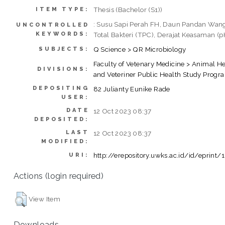
Thesis (Bachelor (S1))
ITEM TYPE:
: Susu Sapi Perah FH, Daun Pandan Wang
UNCONTROLLED
KEYWORDS:
Total Bakteri (TPC), Derajat Keasaman (
Q Science > QR Microbiology
SUBJECTS:
Faculty of Vetenary Medicine > Animal H
DIVISIONS:
and Veteriner Public Health Study Progr
DEPOSITING
82 Julianty Eunike Rade
USER:
DATE
12 Oct 2023 08:37
DEPOSITED:
LAST
12 Oct 2023 08:37
MODIFIED:
http://erepository.uwks.ac.id/id/eprint
URI:
Actions (login required)
View Item
Downloads