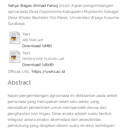
Yahya, Bagas Ahmad Faruq
(2022)
Kajian pengembangan
agrowisata Desa Cepokolimo Kabupaten Mojokerto Sebagai
Desa Wisata.
Bachelor (S1) thesis, Universitas Wijaya Kusuma
Surabaya.
Text
ABSTRAK.pdf
Download (1MB)
Text
PERSENTASE PLAGIASI.pdf
Download (18kB)
Official URL:
https://uwks.ac.id
Abstract
Kajian pengembangan agrowisata ini didasarkan pada sektor
pariwisata yang merupakan salah satu sektor yang
diandalkan pemerintah untuk memperoleh devisa dari
penghasilan non migas. Desa wisata adalah suatu bentuk
integrasi antara atraksi, akomodasi dan aksesibilitas
pendukung yang disajikan dalam suatu struktur kehidupan