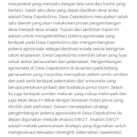
masyarakat yang menyatu dengan tata cara dan tradisi yang
berlaku. Salah satu desa yang dapat dijadikan desa wiata
adalah Desa Cepokolimo. Desa Cepokolimo merupakan salah
satu daerah yang akan melakukan proses pengembangan
desa menjadi desa wisata. Tujuan dari penilitian kajian ini
adalah untuk mengidentifikasi potensi agrowisata yang
terdapat pada Desa Cepokolimo dan mengembangkan
potensi agrowisata sebagai destinasi wisata sesuai keinginan
calon wisatawan. Desa Cepokolimo memiliki lahan yang luas
untuk sektor persawahan dan peternakan. Pengembangan
agrowisata di Desa Cepokolimo di dasarkan pada bidang
persawahan yang mayoritas merupakan petani umbi-umbian
dan padi serta terdapat peternakan dan wirausaha yang
berupa pertokoan pribadi dan budidaya jamur tiram. Selain
itu juga terdapat sumber mata air yang cukup melimpah dan
juga letak desa ini dekat dengan kawasan hutan pinus yang
dimiliki oleh perhutani. Dalam menetapkan strategi
pengembangan potensi agrowisata di Desa Cepokolimo ke
depan digunakan metode analisis SWOT. Analisis SWOT
adalah metode perencanaan strategis yang digunakan untuk
mengevaluasi kekuatan (strenght), kelemahan (weakness),