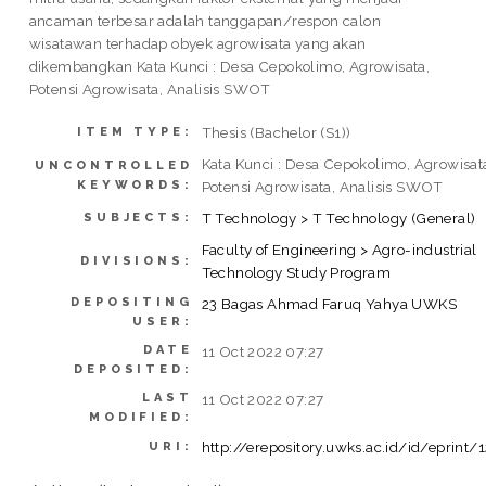
ancaman terbesar adalah tanggapan/respon calon
wisatawan terhadap obyek agrowisata yang akan
dikembangkan Kata Kunci : Desa Cepokolimo, Agrowisata,
Potensi Agrowisata, Analisis SWOT
Thesis (Bachelor (S1))
ITEM TYPE:
Kata Kunci : Desa Cepokolimo, Agrowisat
UNCONTROLLED
KEYWORDS:
Potensi Agrowisata, Analisis SWOT
T Technology > T Technology (General)
SUBJECTS:
Faculty of Engineering > Agro-industrial
DIVISIONS:
Technology Study Program
DEPOSITING
23 Bagas Ahmad Faruq Yahya UWKS
USER:
DATE
11 Oct 2022 07:27
DEPOSITED:
LAST
11 Oct 2022 07:27
MODIFIED:
http://erepository.uwks.ac.id/id/eprint/
URI: