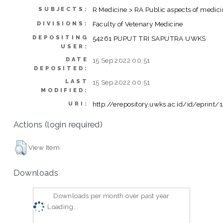
R Medicine > RA Public aspects of medic
SUBJECTS:
Faculty of Vetenary Medicine
DIVISIONS:
DEPOSITING
54261 PUPUT TRI SAPUTRA UWKS
USER:
DATE
15 Sep 2022 00:51
DEPOSITED:
LAST
15 Sep 2022 00:51
MODIFIED:
http://erepository.uwks.ac.id/id/eprint/
URI:
Actions (login required)
View Item
Downloads
Downloads per month over past year
Loading...