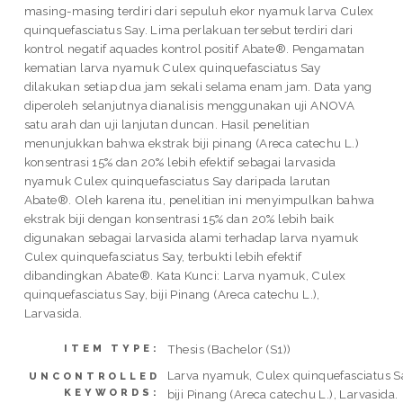
masing-masing terdiri dari sepuluh ekor nyamuk larva Culex
quinquefasciatus Say. Lima perlakuan tersebut terdiri dari
kontrol negatif aquades kontrol positif Abate®. Pengamatan
kematian larva nyamuk Culex quinquefasciatus Say
dilakukan setiap dua jam sekali selama enam jam. Data yang
diperoleh selanjutnya dianalisis menggunakan uji ANOVA
satu arah dan uji lanjutan duncan. Hasil penelitian
menunjukkan bahwa ekstrak biji pinang (Areca catechu L.)
konsentrasi 15% dan 20% lebih efektif sebagai larvasida
nyamuk Culex quinquefasciatus Say daripada larutan
Abate®. Oleh karena itu, penelitian ini menyimpulkan bahwa
ekstrak biji dengan konsentrasi 15% dan 20% lebih baik
digunakan sebagai larvasida alami terhadap larva nyamuk
Culex quinquefasciatus Say, terbukti lebih efektif
dibandingkan Abate®. Kata Kunci: Larva nyamuk, Culex
quinquefasciatus Say, biji Pinang (Areca catechu L.),
Larvasida.
Thesis (Bachelor (S1))
ITEM TYPE:
Larva nyamuk, Culex quinquefasciatus S
UNCONTROLLED
KEYWORDS:
biji Pinang (Areca catechu L.), Larvasida.