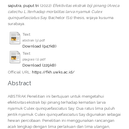
saputra, puput tri
(2022)
Efektivitas ekstrak biji pinang (Areca
catechu L.)terhadap mortalitas larva nyamuk Culex
quinquefasciatus Say.
Bachelor (S1) thesis, wijaya kusuma
surabaya.
Text
abstrak (3).pdf
Download (947kB)
Text
plagiasi (1).pdf
Download (229kB)
Official URL:
https://fkh.uwks.ac.id/
Abstract
ABSTRAK Penelitian ini bertujuan untuk mengetahui
efektivitas ekstrak biji pinang terhadap kematian larva
nyamuk Culex quinquefasciatus Say. Dua ratus lima puluh
jentik nyamuk Culex quinquefasciatus Say digunakan sebagai
hewan percobaan. Penelitian ini menggunakan rancangan
acak lengkap dengan lima perlakuan dan lima ulangan,