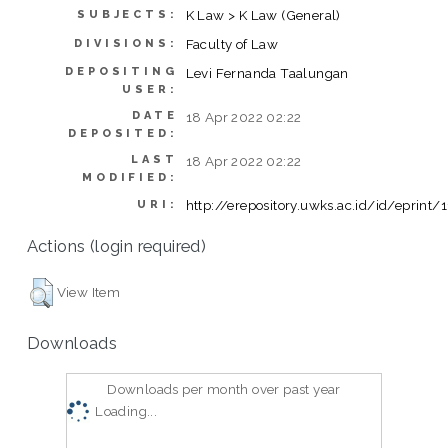
K Law > K Law (General)
SUBJECTS:
Faculty of Law
DIVISIONS:
DEPOSITING
Levi Fernanda Taalungan
USER:
DATE
18 Apr 2022 02:22
DEPOSITED:
LAST
18 Apr 2022 02:22
MODIFIED:
http://erepository.uwks.ac.id/id/eprint/
URI:
Actions (login required)
View Item
Downloads
Downloads per month over past year
Loading...