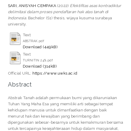
SARI, ANISYAH CEMPAKA
(2022)
Efektifitas asas kontradiktur
delimitasi dalam proses pendaftaran hak atas tanah di
Indonesia.
Bachelor (S1) thesis, wijaya kusuma surabaya
university.
Text
ABSTRAK.pdf
Download (449kB)
Text
TURNITIN 24%.pdf
Download (314kB)
Official URL:
https://www.uwks.ac.id
Abstract
Abstrak Tanah adalah permukaan bumi yang dikaruniakan
Tuhan Yang Maha Esa yang memiliki arti sebagai tempat
kehidupan manusia untuk dimanfaatkan dengan baik
menurut hak dan kewajiban yang berimbang dan
dipergunakan sebesar-besarnya untuk kemakmuran bersama
untuk tercapainya kesejahteraaan hidup dalam masyarakat,