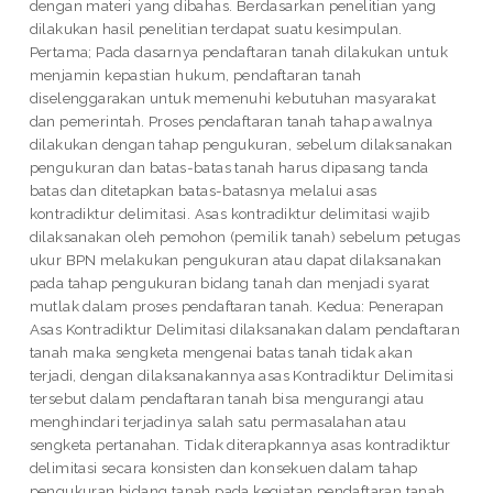
dengan materi yang dibahas. Berdasarkan penelitian yang
dilakukan hasil penelitian terdapat suatu kesimpulan.
Pertama; Pada dasarnya pendaftaran tanah dilakukan untuk
menjamin kepastian hukum, pendaftaran tanah
diselenggarakan untuk memenuhi kebutuhan masyarakat
dan pemerintah. Proses pendaftaran tanah tahap awalnya
dilakukan dengan tahap pengukuran, sebelum dilaksanakan
pengukuran dan batas-batas tanah harus dipasang tanda
batas dan ditetapkan batas-batasnya melalui asas
kontradiktur delimitasi. Asas kontradiktur delimitasi wajib
dilaksanakan oleh pemohon (pemilik tanah) sebelum petugas
ukur BPN melakukan pengukuran atau dapat dilaksanakan
pada tahap pengukuran bidang tanah dan menjadi syarat
mutlak dalam proses pendaftaran tanah. Kedua: Penerapan
Asas Kontradiktur Delimitasi dilaksanakan dalam pendaftaran
tanah maka sengketa mengenai batas tanah tidak akan
terjadi, dengan dilaksanakannya asas Kontradiktur Delimitasi
tersebut dalam pendaftaran tanah bisa mengurangi atau
menghindari terjadinya salah satu permasalahan atau
sengketa pertanahan. Tidak diterapkannya asas kontradiktur
delimitasi secara konsisten dan konsekuen dalam tahap
pengukuran bidang tanah pada kegiatan pendaftaran tanah