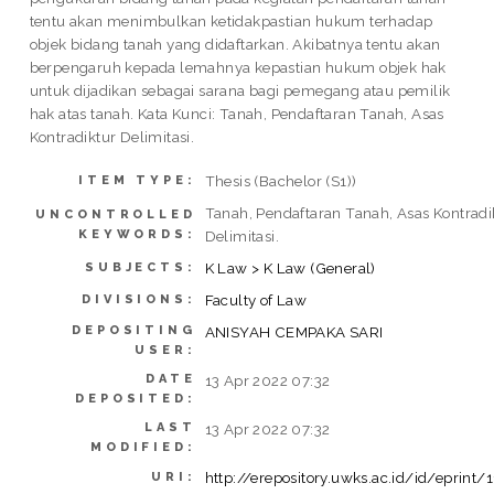
tentu akan menimbulkan ketidakpastian hukum terhadap
objek bidang tanah yang didaftarkan. Akibatnya tentu akan
berpengaruh kepada lemahnya kepastian hukum objek hak
untuk dijadikan sebagai sarana bagi pemegang atau pemilik
hak atas tanah. Kata Kunci: Tanah, Pendaftaran Tanah, Asas
Kontradiktur Delimitasi.
Thesis (Bachelor (S1))
ITEM TYPE:
Tanah, Pendaftaran Tanah, Asas Kontradi
UNCONTROLLED
KEYWORDS:
Delimitasi.
K Law > K Law (General)
SUBJECTS:
Faculty of Law
DIVISIONS:
DEPOSITING
ANISYAH CEMPAKA SARI
USER:
DATE
13 Apr 2022 07:32
DEPOSITED:
LAST
13 Apr 2022 07:32
MODIFIED:
http://erepository.uwks.ac.id/id/eprint/
URI: