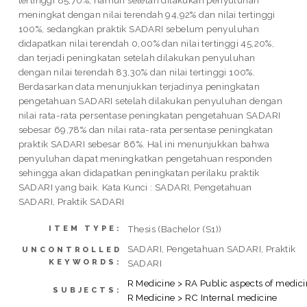
tertinggi 85,70%, namun setelah dilakukan penyuluhan
meningkat dengan nilai terendah 94,92% dan nilai tertinggi
100%, sedangkan praktik SADARI sebelum penyuluhan
didapatkan nilai terendah 0,00% dan nilai tertinggi 45,20%,
dan terjadi peningkatan setelah dilakukan penyuluhan
dengan nilai terendah 83,30% dan nilai tertinggi 100%.
Berdasarkan data menunjukkan terjadinya peningkatan
pengetahuan SADARI setelah dilakukan penyuluhan dengan
nilai rata-rata persentase peningkatan pengetahuan SADARI
sebesar 69,78% dan nilai rata-rata persentase peningkatan
praktik SADARI sebesar 86%. Hal ini menunjukkan bahwa
penyuluhan dapat meningkatkan pengetahuan responden
sehingga akan didapatkan peningkatan perilaku praktik
SADARI yang baik. Kata Kunci : SADARI, Pengetahuan
SADARI, Praktik SADARI
Thesis (Bachelor (S1))
ITEM TYPE:
SADARI, Pengetahuan SADARI, Praktik
UNCONTROLLED
KEYWORDS:
SADARI
R Medicine > RA Public aspects of medic
SUBJECTS:
R Medicine > RC Internal medicine