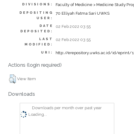
Faculty of Medicine > Medicine Study Pr
DIVISIONS:
DEPOSITING
70 Elliyah Fatma Sari UWKS
USER:
DATE
02 Feb 2022 03:55
DEPOSITED:
LAST
02 Feb 2022 03:55
MODIFIED:
http://erepository.uwks.ac.id/id/eprint
URI:
Actions (login required)
View Item
Downloads
Downloads per month over past year
Loading...