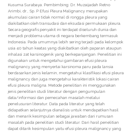
Kusuma Surabaya. Pembimbing: Dr. Muzaijadah Retno
Arimbi, dr., Sp. P Efusi Pleura Malignancy merupakan
akumulasi cairan tidak normal di rongga pleura yang
diakibatkan oleh transudasi dan eksudasi permukaan pleura.
Secara geografis penyakit ini terdapat diseluruh dunia dan
menjadi problema utama di negara berkembang termasuk
Indonesia. Pada umumnya lebih sering terjadi pada kelompok
usia 40 tahun keatas yang diakibatkan oleh paparan ataupun
inhalasi zat karsinogenik yang berkepanjangan. Penelitian ini
digunakan untuk mengetahui gambaran efusi pleura
malignancy yang menyertai karsinoma paru pada lansia
berdasarkan jenis kelamin, mengetahui klasifikasi efusi pleura
malignancy dan juga mengetahui karakteristik lokasi cairan
efusi pleura maligna. Metode penelitian ini menggunakan
jenis penelitian studi literatur dengan pengumpulan
data/informasi dan pemecahan masalah melalui
penelusuran literatur. Data pada literatur yang telah
didapatkan selanjutnya dianalisis untuk mendapatkan hasil
dan menarik kesimpulan sebagai jawaban dari rumusan
masalah pada penelitian studi literatur. Dari hasil penelitian
dapat ditarik kesimpulan yaitu efusi pleura malignancy yang