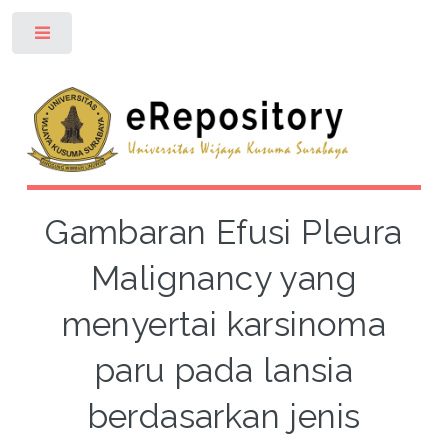
Toggle
Gambaran Efusi Pleura
Malignancy yang
menyertai karsinoma
paru pada lansia
berdasarkan jenis