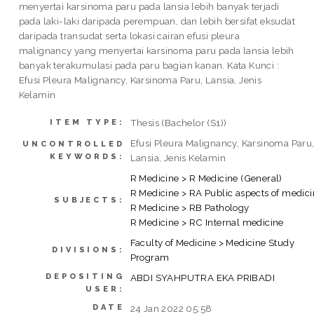
menyertai karsinoma paru pada lansia lebih banyak terjadi
pada laki-laki daripada perempuan, dan lebih bersifat eksudat
daripada transudat serta lokasi cairan efusi pleura
malignancy yang menyertai karsinoma paru pada lansia lebih
banyak terakumulasi pada paru bagian kanan. Kata Kunci :
Efusi Pleura Malignancy, Karsinoma Paru, Lansia, Jenis
Kelamin
Thesis (Bachelor (S1))
ITEM TYPE:
Efusi Pleura Malignancy, Karsinoma Paru
UNCONTROLLED
KEYWORDS:
Lansia, Jenis Kelamin
R Medicine > R Medicine (General)
R Medicine > RA Public aspects of medic
SUBJECTS:
R Medicine > RB Pathology
R Medicine > RC Internal medicine
Faculty of Medicine > Medicine Study
DIVISIONS:
Program
DEPOSITING
ABDI SYAHPUTRA EKA PRIBADI
USER:
DATE
24 Jan 2022 05:58