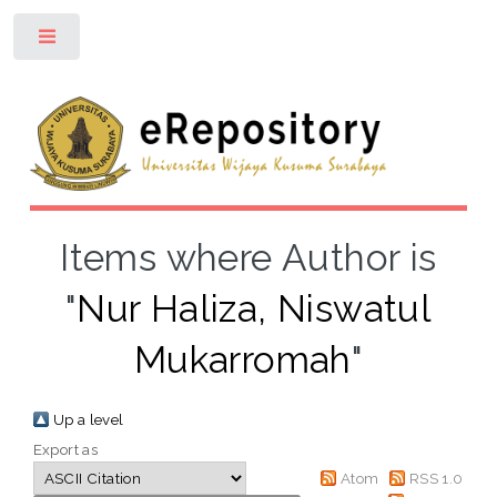
Toggle
Items where Author is
"
Nur Haliza, Niswatul
Mukarromah
"
Up a level
Export as
Atom
RSS 1.0