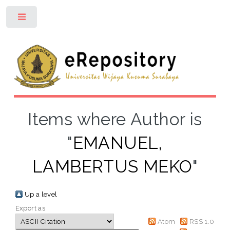
Toggle
Items where Author is
"
EMANUEL,
LAMBERTUS MEKO
"
Up a level
Export as
Atom
RSS 1.0