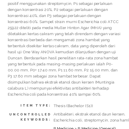
positif menggunakan streptomycin, P1 sebagai perlakuan
dengan konsentrasi 20%, P2 sebagai perlakuan dengan
konsentrasi 40%, dan P3 sebagai perlakuan dengan
konsentrasi 60%. Sampel strain murni Escherichia coli ATCC
25922 diteliti pada media Muller Hinton Agar (MHA) yang
diletakkan kertas cakram yang telah direndam dengan variasi
konsentrasi berbeda dan mengamati zona hambat yang
terbentuk disekitar kertas cakram, data yang diperoleh dari
hasil uji One Way ANOVA kemudian dilanjutkan dengan uji
Duncan. Berdasarkan hasil penelitian rata-rata zona hambat
yang terbentuk pada masing-masing perlakuan ialah P0-
00.00 mm, P0+ 17.40 mm, P1 11.60 mm, P2 15.00 mm, dan
P3 17.60 mm sebagai zona hambat terbesar. Dapat
disimpulkan bahwa ekstrak etanol daun kersen (Muntingia
calabura L) mempunyai efektivitas antibakteri terhadap
Escherichia coli pada konsentrasi 40% sampai 60%.
Thesis (Bachelor (S1))
ITEM TYPE:
Antibakteri, ekstrak etanol daun kersen,
UNCONTROLLED
KEYWORDS:
Escherichia coli, streptomycin, zona ham
R Medicine > R Medicine (General)