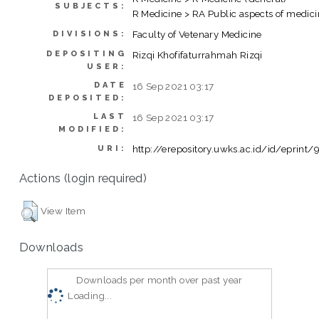
SUBJECTS:
R Medicine > RA Public aspects of medic
Faculty of Vetenary Medicine
DIVISIONS:
DEPOSITING
Rizqi Khofifaturrahmah Rizqi
USER:
DATE
16 Sep 2021 03:17
DEPOSITED:
LAST
16 Sep 2021 03:17
MODIFIED:
http://erepository.uwks.ac.id/id/eprint/
URI:
Actions (login required)
View Item
Downloads
Downloads per month over past year
Loading...