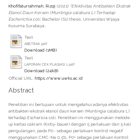
Khofifaturrahmah, Rizqi
(2021)
“Efektivitas Antibakteri Ekstrak
Etanol Daun Kersen (Muntingia calabura L) Terhadap
Escherichia coli.
Bachelor (S1) thesis, Universitas Wijaya
Kusuma Surabaya.
Text
ABSTRAK.pdf
Download (1MB)
Text
LAPORAN CEK PLAGIASI 1.pdf
Download (24kB)
Official URL:
https://www.uwks.ac.id
Abstract
Penelitian ini bertujuan untuk mengetahui adanya efektivitas
antibakteri ekstrak etanol daun kersen (Muntingia calabura L)
terhadap Eschericia coli. Penelitian ini menggunakan metode
uji kertas cakram (Kirby-bauer) dengan 5 perlakuan dan 5 kali
pengulangan, pada P0- sebagai perlakuan kontrol negatif
menggunakan CMC-Na 0,5%, P0+ sebagai perlakuan kontrol