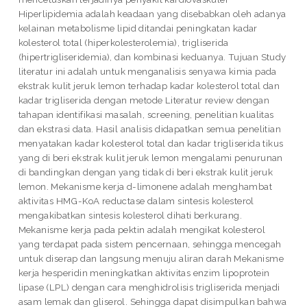
Hiperlipidemia adalah keadaan yang disebabkan oleh adanya
kelainan metabolisme lipid ditandai peningkatan kadar
kolesterol total (hiperkolesterolemia), trigliserida
(hipertrigliseridemia), dan kombinasi keduanya. Tujuan Study
literatur ini adalah untuk menganalisis senyawa kimia pada
ekstrak kulit jeruk lemon terhadap kadar kolesterol total dan
kadar trigliserida dengan metode Literatur review dengan
tahapan identifikasi masalah, screening, penelitian kualitas
dan ekstrasi data. Hasil analisis didapatkan semua penelitian
menyatakan kadar kolesterol total dan kadar trigliserida tikus
yang di beri ekstrak kulit jeruk lemon mengalami penurunan
di bandingkan dengan yang tidak di beri ekstrak kulit jeruk
lemon. Mekanisme kerja d-limonene adalah menghambat
aktivitas HMG-KoA reductase dalam sintesis kolesterol
mengakibatkan sintesis kolesterol dihati berkurang.
Mekanisme kerja pada pektin adalah mengikat kolesterol
yang terdapat pada sistem pencernaan, sehingga mencegah
untuk diserap dan langsung menuju aliran darah Mekanisme
kerja hesperidin meningkatkan aktivitas enzim lipoprotein
lipase (LPL) dengan cara menghidrolisis trigliserida menjadi
asam lemak dan gliserol. Sehingga dapat disimpulkan bahwa