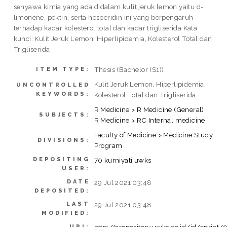
senyawa kimia yang ada didalam kulit jeruk lemon yaitu d-
limonene, pektin, serta hesperidin ini yang berpengaruh
terhadap kadar kolesterol total dan kadar trigliserida Kata
kunci: Kulit Jeruk Lemon, Hiperlipidemia, Kolesterol Total dan
Trigliserida
Thesis (Bachelor (S1))
ITEM TYPE:
Kulit Jeruk Lemon, Hiperlipidemia,
UNCONTROLLED
KEYWORDS:
Kolesterol Total dan Trigliserida
R Medicine > R Medicine (General)
SUBJECTS:
R Medicine > RC Internal medicine
Faculty of Medicine > Medicine Study
DIVISIONS:
Program
DEPOSITING
70 kurniyati uwks
USER:
DATE
29 Jul 2021 03:48
DEPOSITED:
LAST
29 Jul 2021 03:48
MODIFIED:
http://erepository.uwks.ac.id/id/eprint/
URI: