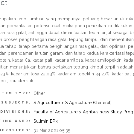
ct
upakan umbi-umbian yang mempunyai peluang besar untuk dikem
an pemanfaatan potensi lokal, maka pada penelitian ini dilakuk
an rasa gatal, sehingga dapat dimanfaatkan lebih lanjut sebagai b
 proses penghilangan rasa gatal tepung kimpul dan menentukan kar
 dua tahap, tahap pertama penghilangan rasa gatal, dan optimasi pe
dan perendaman larutan garam, dan tahap kedua karakterisasi t
rotein, kadar Ca, kadar pati, kadar amilosa, kadar amilopektin, kada
litian menunjukkan bahwa perlakuan tepung kimpul terpilih adalah 
23%; kadar amilosa 22,03%; kadar amilopektin 34,27%; kadar pati 5
ul, karakteristik
Other
ITEM TYPE:
S Agriculture > S Agriculture (General)
SUBJECTS:
Faculty of Agriculture > Agribusiness Study Pro
DIVISIONS:
Sulimin BP3
TING USER:
31 Mar 2021 05:35
DEPOSITED: