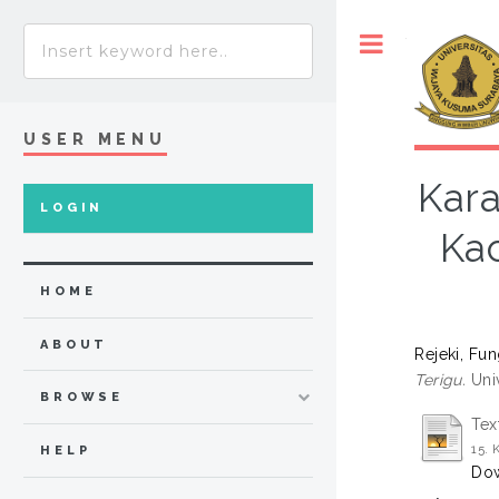
Toggle
USER MENU
Kara
LOGIN
Ka
HOME
ABOUT
Rejeki, Fun
Terigu.
Univ
BROWSE
Tex
15.
HELP
Dow