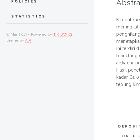
Abstra
POLICIES
STATISTICS
Kimpul mer
meningkatk
penghilang
© Mar 2019 - Powered by
TIK UWKS
theme by
A.P.
menetapkan
ini terdiri
blanching 
air,kadar p
Hasil pene
kadar Ca 0,
tepung kimp
DEPOSI
DATE 