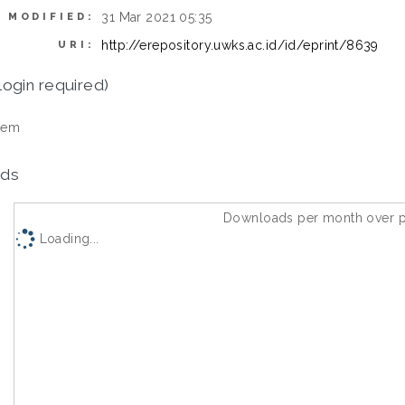
31 Mar 2021 05:35
 MODIFIED:
http://erepository.uwks.ac.id/id/eprint/8639
URI:
login required)
tem
ds
Downloads per month over p
Loading...