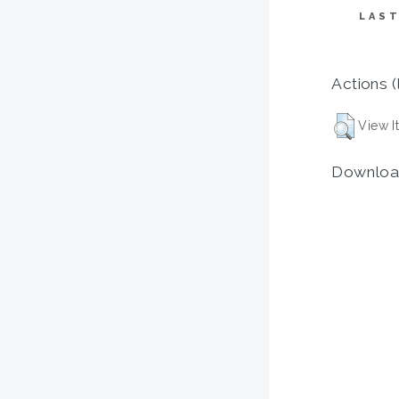
LAST
Actions (
View I
Downloa