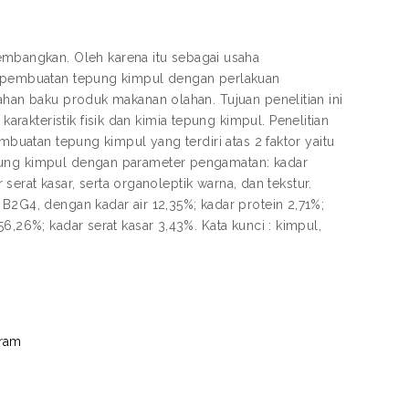
bangkan. Oleh karena itu sebagai usaha
an pembuatan tepung kimpul dengan perlakuan
ahan baku produk makanan olahan. Tujuan penelitian ini
akteristik fisik dan kimia tepung kimpul. Penelitian
mbuatan tepung kimpul yang terdiri atas 2 faktor yaitu
epung kimpul dengan parameter pengamatan: kadar
r serat kasar, serta organoleptik warna, dan tekstur.
B2G4, dengan kadar air 12,35%; kadar protein 2,71%;
6,26%; kadar serat kasar 3,43%. Kata kunci : kimpul,
gram