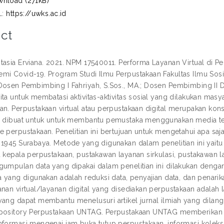
nload (271kB)
L:
https://uwks.ac.id
ct
tasia Erviana. 2021. NPM 17540011. Performa Layanan Virtual di P
mi Covid-19. Program Studi Ilmu Perpustakaan Fakultas Ilmu Sosia
Dosen Pembimbing I Fahriyah, S.Sos., MA.; Dosen Pembimbing II Drs
ta untuk membatasi aktivitas-aktivitas sosial yang dilakukan masy
an. Perpustakaan virtual atau perpustakaan digital merupakan ko
i dibuat untuk untuk membantu pemustaka menggunakan media tekn
 perpustakaan. Penelitian ini bertujuan untuk mengetahui apa saja
 1945 Surabaya. Metode yang digunakan dalam penelitian ini yaitu
u kepala perpustakaan, pustakawan layanan sirkulasi, pustakawan 
gumpulan data yang dipakai dalam penelitian ini dilakukan denga
ta yang digunakan adalah reduksi data, penyajian data, dan penari
anan virtual/layanan digital yang disediakan perpustakaan adalah
yang dapat membantu menelusuri artikel jurnal ilmiah yang dilan
epository Perpustakaan UNTAG. Perpustakaan UNTAG memberikan
nformasi mengenai jam buka tutup perpustakaan, informasi koleksi