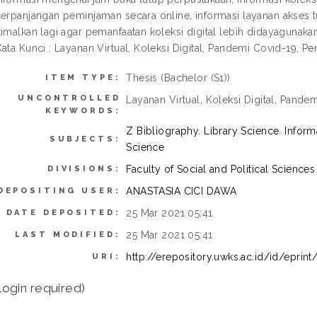
erpanjangan peminjaman secara online, informasi layanan akses tuga
timalkan lagi agar pemanfaatan koleksi digital lebih didayaguna
ata Kunci : Layanan Virtual, Koleksi Digital, Pandemi Covid-19, P
Thesis (Bachelor (S1))
ITEM TYPE:
UNCONTROLLED
Layanan Virtual, Koleksi Digital, Pande
KEYWORDS:
Z Bibliography. Library Science. Infor
SUBJECTS:
Science
Faculty of Social and Political Scienc
DIVISIONS:
ANASTASIA CICI DAWA
DEPOSITING USER:
25 Mar 2021 05:41
DATE DEPOSITED:
25 Mar 2021 05:41
LAST MODIFIED:
http://erepository.uwks.ac.id/id/eprin
URI:
login required)