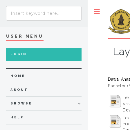
Toggle
USER MENU
Lay
LOGIN
HOME
Dawa, Anas
Bachelor (
ABOUT
Tex
BROWSE
ABS
Dow
HELP
Tex
CEK