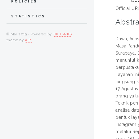
Dow
POLICIES
Official UR
STATISTICS
Abstra
© Mar 2019 - Powered by
TIK UWKS
Dawa, Anas
theme by
A.P.
Masa Pande
Surabaya. 
menuntut ki
perpustaka
Layanan in
langsung ke
17 Agustus
orang yait
Teknik pen
analisa da
bentuk lay
instagram 
melalui R
kode QR, i