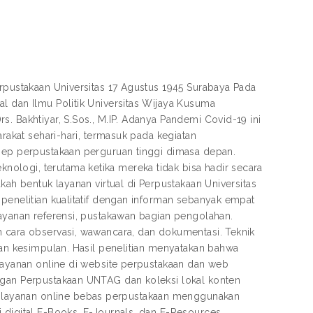
erpustakaan Universitas 17 Agustus 1945 Surabaya Pada
l dan Ilmu Politik Universitas Wijaya Kusuma
. Bakhtiyar, S.Sos., M.IP. Adanya Pandemi Covid-19 ini
arakat sehari-hari, termasuk pada kegiatan
nsep perpustakaan perguruan tinggi dimasa depan.
ologi, terutama ketika mereka tidak bisa hadir secara
kah bentuk layanan virtual di Perpustakaan Universitas
 penelitian kualitatif dengan informan sebanyak empat
layanan referensi, pustakawan bagian pengolahan.
n cara observasi, wawancara, dan dokumentasi. Teknik
kan kesimpulan. Hasil penelitian menyatakan bahwa
 layanan online di website perpustakaan dan web
ggan Perpustakaan UNTAG dan koleksi lokal konten
 layanan online bebas perpustakaan menggunakan
 digital E-Books, E-Journals, dan E-Resources,