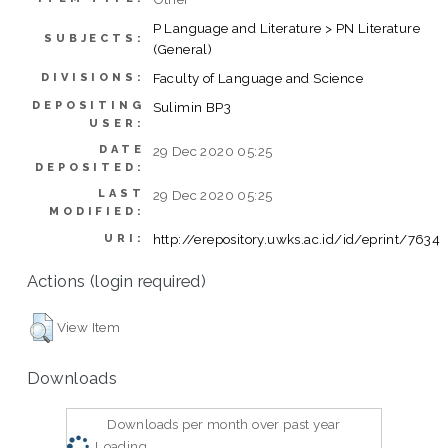
P Language and Literature > PN Literature
SUBJECTS:
(General)
Faculty of Language and Science
DIVISIONS:
DEPOSITING
Sulimin BP3
USER:
DATE
29 Dec 2020 05:25
DEPOSITED:
LAST
29 Dec 2020 05:25
MODIFIED:
http://erepository.uwks.ac.id/id/eprint/7634
URI:
Actions (login required)
View Item
Downloads
Downloads per month over past year
Loading...