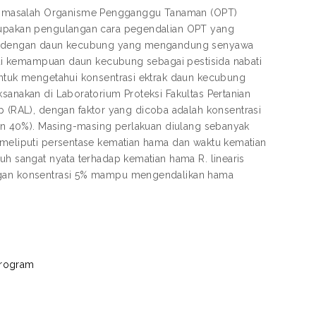
 mmasalah Organisme Pengganggu Tanaman (OPT)
erupakan pengulangan cara pegendalian OPT yang
alah dengan daun kecubung yang mengandung senyawa
tahui kemampuan daun kecubung sebagai pestisida nabati
 untuk mengetahui konsentrasi ektrak daun kecubung
sanakan di Laboratorium Proteksi Fakultas Pertanian
(RAL), dengan faktor yang dicoba adalah konsentrasi
 dan 40%). Masing-masing perlakuan diulang sebanyak
i meliputi persentase kematian hama dan waktu kematian
uh sangat nyata terhadap kematian hama R. linearis
engan konsentrasi 5% mampu mengendalikan hama
Program