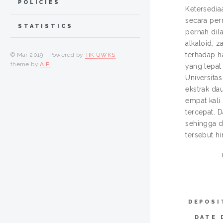
POLICIES
Ketersedi
secara per
STATISTICS
pernah dil
alkaloid, 
terhadap h
© Mar 2019 - Powered by
TIK UWKS
theme by
A.P.
yang tepat
Universita
ekstrak da
empat kali
tercepat. 
sehingga d
tersebut h
DEPOSI
DATE 