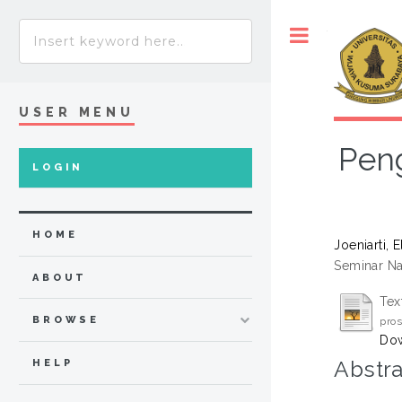
Toggle
USER MENU
Pen
LOGIN
HOME
Joeniarti, E
Seminar Na
ABOUT
Tex
BROWSE
pros
Dow
Abstra
HELP