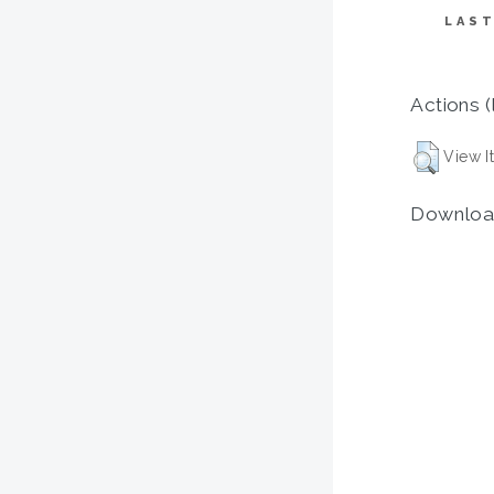
LAST
Actions (
View I
Downloa