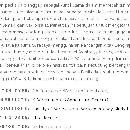
aan pestisida dianggap sebagai kunci utama dalam memecahkan
manen. Pemanfaatan bahan nabati sebagai pestisida alternatif m
akukan pada beberapa dekade lalu. Salah satu di antaranya ad
zat lemak, dan Ca- oksalat. Penelitian ini bertujuan untuk menge
ama pengisap polong kedelai Riptortus linearis F. dan juga juga
 atau optimal dalam mengendalikan hama tersebut. Penelitian dilak
s Wijaya Kusuma Surabaya menggunakan Rancangan Acak Lengkap 
un kecubung yang terdiri dari lima level (kontrol, 5%, 10%, 20%,
 sehingga total unit percobaan adalah 20. Parameter yang diamat
Dari penelitian ini diperoleh hasil bahwa daun kecubung berpengar
apat digunakan sebagai pestisida nabati. Pestisida kecubung d
ingga 100%. Kata kunci: pestisida nabati, kecubung
Conference or Workshop Item (Paper)
ITEM TYPE:
S Agriculture > S Agriculture (General)
SUBJECTS:
Faculty of Agriculture > Agrotechnology Study 
DIVISIONS:
Elika Joeniarti
TING USER:
04 Dec 2020 04:20
DEPOSITED: