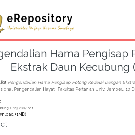
gendalian Hama Pengisap 
Ekstrak Daun Kecubung (
lika
Pengendalian Hama Pengisap Polong Kedelai Dengan Ekstrak
sional Pengendalian Hayati, Fakultas Pertanian Univ. Jember., 1
t
iding Unej.2007.pdf
nload (1MB)
ct