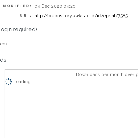
04 Dec 2020 04:20
 MODIFIED:
http://erepository.uwks.ac.id/id/eprint/7585
URI:
login required)
tem
ds
Downloads per month over p
Loading...