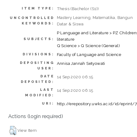
Thesis (Bachelor (S1))
ITEM TYPE:
Mastery Learning, Matematika, Bangun
UNCONTROLLED
KEYWORDS:
Datar & Siswa
P Language and Literature > PZ Children
literature
SUBJECTS:
Q Science > Q Science (General)
Faculty of Language and Science
DIVISIONS:
DEPOSITING
Annisa Jannah Setyowati
USER:
DATE
14 Sep 2020 06:15
DEPOSITED:
LAST
14 Sep 2020 06:15
MODIFIED:
http://erepository.uwks.ac.id/id/eprint/
URI:
Actions (login required)
View Item