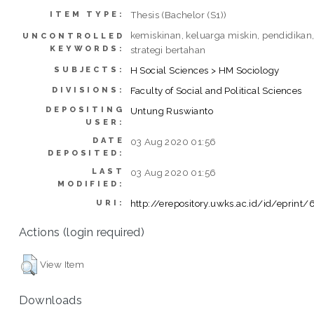
Thesis (Bachelor (S1))
ITEM TYPE:
kemiskinan, keluarga miskin, pendidikan
UNCONTROLLED
KEYWORDS:
strategi bertahan
H Social Sciences > HM Sociology
SUBJECTS:
Faculty of Social and Political Sciences
DIVISIONS:
DEPOSITING
Untung Ruswianto
USER:
DATE
03 Aug 2020 01:56
DEPOSITED:
LAST
03 Aug 2020 01:56
MODIFIED:
http://erepository.uwks.ac.id/id/eprint
URI:
Actions (login required)
View Item
Downloads