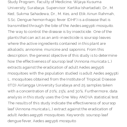
Study Program, Faculty of Medicine, Wijaya Kusuma
University, Surabaya. Supervisor: Kartika Ishartadiati, Dr., M.
Ked, Sukma Sahadewa, Dr., M. Kes, and Etik Ainun Rahmah,
S.Sc. Dengue hemorrhagic fever (DHF) is a disease that is
transmitted through the bite of the Aedes aegypti mosquito.
The way to control the disease is by insecticide. One of the
plants that can act as an anti-insecticide is soursop leaves
where the active ingredients contained in this plant are
alkaloids, annonine, muricine and saponins. From this
description, the general objective of this study is to determine
how the effectiveness of soursop leaf (Annona muricata L.)
extracts against the eradication of adult Aedes aegypti
mosquitoes with the population studied is adult Aedes aegypti
L. mosquitoes obtained from the Institute of Tropical Disease
(ITD) Airlangga University Surabaya and 25 samples taken
with a concentration of 20%; 25%; and 30%. Furthermore, data
analysis in this study uses the One Way ANOVA statistical test.
The results of this study indicate the effectiveness of soursop
leaf (Annona muricata L.) extract against the eradication of
adult Aedes aegypti mosquitoes. Keywords: soursop leaf
dengue fever, Aedes aegypti mosquito