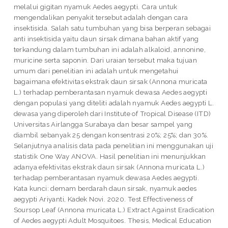
melalui gigitan nyamuk Aedes aegypti. Cara untuk
mengendalikan penyakit tersebut adalah dengan cara
insektisida. Salah satu tumbuhan yang bisa berperan sebagai
anti insektisida yaitu daun sirsak dimana bahan aktif yang
terkandung dalam tumbuhan ini adalah alkaloid, annonine,
muricine serta saponin. Dari uraian tersebut maka tujuan
umum dari penelitian ini adalah untuk mengetahui
bagaimana efektivitas ekstrak daun sirsak (Annona muricata
L.) terhadap pemberantasan nyamuk dewasa Aedes aegypti
dengan populasi yang diteliti adalah nyamuk Aedes aegypti L.
dewasa yang diperoleh dari Institute of Tropical Disease (ITD)
Universitas Airlangga Surabaya dan besar sampel yang
diambil sebanyak 25 dengan konsentrasi 20%; 25%; dan 30%.
Selanjutnya analisis data pada penelitian ini menggunakan uji
statistik One Way ANOVA. Hasil penelitian ini menunjukkan
adanya efektivitas ekstrak daun sirsak (Annona muricata L.)
terhadap pemberantasan nyamuk dewasa Aedes aegypti.
Kata kunci: demam berdarah daun sirsak, nyamuk aedes
aegypti Ariyanti, Kadek Novi. 2020. Test Effectiveness of
Soursop Leaf (Annona muricata L.) Extract Against Eradication
of Aedes aegypti Adult Mosquitoes. Thesis, Medical Education