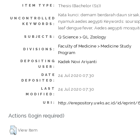
Thesis (Bachelor (S1))
ITEM TYPE:
Kata kunci: demam berdarah daun sirsak
UNCONTROLLED
nyamuk aedes aegypti Keywords: sourso
KEYWORDS:
leaf dengue fever, Aedes aegypti mosquit
Q Science > QL Zoology
SUBJECTS:
Faculty of Medicine > Medicine Study
DIVISIONS:
Program
DEPOSITING
Kadek Novi Ariyanti
USER:
DATE
24 Jul 2020 07:30
DEPOSITED:
LAST
24 Jul 2020 07:30
MODIFIED:
http://erepository.uwks.ac.id/id/eprint
URI:
Actions (login required)
View Item