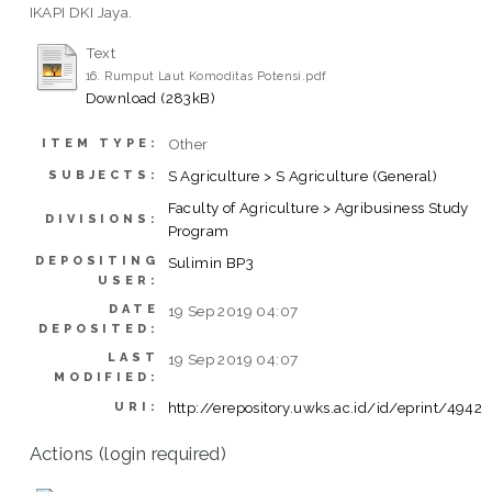
IKAPI DKI Jaya.
Text
16. Rumput Laut Komoditas Potensi.pdf
Download (283kB)
Other
ITEM TYPE:
S Agriculture > S Agriculture (General)
SUBJECTS:
Faculty of Agriculture > Agribusiness Study
DIVISIONS:
Program
DEPOSITING
Sulimin BP3
USER:
DATE
19 Sep 2019 04:07
DEPOSITED:
LAST
19 Sep 2019 04:07
MODIFIED:
http://erepository.uwks.ac.id/id/eprint/4942
URI:
Actions (login required)