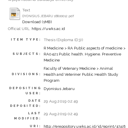
Text
DYONISIUS JEBARU 16800012.pdf
Download (1MB)
Official URL:
https://uwks.ac.id
Thesis (Diploma (D3))
ITEM TYPE:
R Medicine > RA Public aspects of medicine >
RA0421 Public health. Hygiene. Preventive
SUBJECTS:
Medicine
Faculty of Vetenary Medicine > Animal
Health and Veteriner Public Health Study
DIVISIONS:
Program
DEPOSITING
Dyonisius Jebaru
USER:
DATE
29 Aug 2019 02:49
DEPOSITED:
LAST
29 Aug 2019 02:49
MODIFIED:
http://erepository.uwks.ac.id/id/eprint/4348
URI: