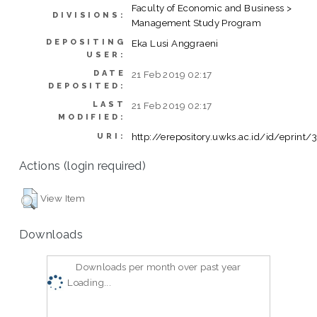
Faculty of Economic and Business >
DIVISIONS:
Management Study Program
DEPOSITING
Eka Lusi Anggraeni
USER:
DATE
21 Feb 2019 02:17
DEPOSITED:
LAST
21 Feb 2019 02:17
MODIFIED:
http://erepository.uwks.ac.id/id/eprint/
URI:
Actions (login required)
View Item
Downloads
Downloads per month over past year
Loading...