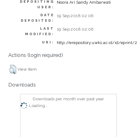
DEPOSITING
Noora Ari Sandy Ambarwati
USER:
DATE
19 Sep 2018 02:06
DEPOSITED:
LAST
19 Sep 2018 02:06
MODIFIED:
http://erepository.uwks.ac.id/id/eprint
URI:
Actions (login required)
View Item
Downloads
Downloads per month over past year
Loading...