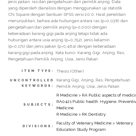
jenis pakan, ras dan pengetahuan dari pemilik anjing. Data
yang diperoleh dianalisis dengan menggunakan uji statistik
Chi Square dengan bantuan SPSS versi 20.0. Hasil penelitian
menunjukkan, bahwa ada hubungan antara ras (p=0,038) dan
pengetahuan dari pemilik anjing (p=0,000) dengan
keberadaan karang gigi pada anjing tetapi tidak ada
hubungan antara usia anjing (p=0,752), jenis kelamin
(p=0,171) dan jenis pakan (p=0,464) dengan keberadaan
karang gigi pada anjing. Kata kunci: Karang Gigi, Anjing, Ras,
Pengetahuan Pemilik Anjing, Usia, Jenis Pakan
Thesis (Other)
ITEM TYPE:
Karang Gigi, Anjing, Ras, Pengetahuan
UNCONTROLLED
KEYWORDS:
Pemilik Anjing, Usia, Jenis Pakan
R Medicine > RA Public aspects of medici
RA0421 Public health. Hygiene. Preventi
SUBJECTS:
Medicine
R Medicine > RK Dentistry
Faculty of Vetenary Medicine > Vetenary
DIVISIONS:
Education Study Program