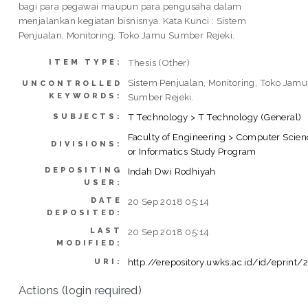
bagi para pegawai maupun para pengusaha dalam
menjalankan kegiatan bisnisnya. Kata Kunci : Sistem
Penjualan, Monitoring, Toko Jamu Sumber Rejeki.
Thesis (Other)
ITEM TYPE:
Sistem Penjualan, Monitoring, Toko Jamu
UNCONTROLLED
KEYWORDS:
Sumber Rejeki.
T Technology > T Technology (General)
SUBJECTS:
Faculty of Engineering > Computer Scien
DIVISIONS:
or Informatics Study Program
DEPOSITING
Indah Dwi Rodhiyah
USER:
DATE
20 Sep 2018 05:14
DEPOSITED:
LAST
20 Sep 2018 05:14
MODIFIED:
http://erepository.uwks.ac.id/id/eprint/
URI:
Actions (login required)