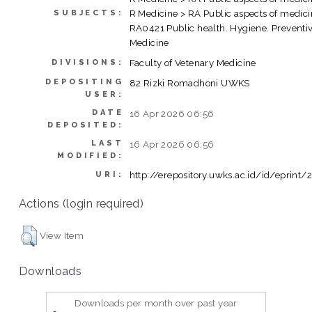
R Medicine > RA Public aspects of medici
SUBJECTS:
RA0421 Public health. Hygiene. Preventi
Medicine
Faculty of Vetenary Medicine
DIVISIONS:
DEPOSITING
82 Rizki Romadhoni UWKS
USER:
DATE
16 Apr 2026 06:56
DEPOSITED:
LAST
16 Apr 2026 06:56
MODIFIED:
http://erepository.uwks.ac.id/id/eprint/
URI:
Actions (login required)
View Item
Downloads
Downloads per month over past year