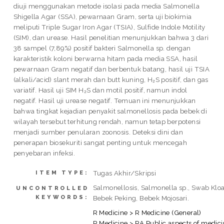
diuji menggunakan metode isolasi pada media Salmonella
Shigella Agar (SSA), pewarnaan Gram, serta uji biokimia
meliputi Triple Sugar Iron Agar (TSIA), Sulfide Indole Motility
(SIM), dan urease. Hasil penelitian menunjukkan bahwa 3 dari
38 sampel (7,89%) positif bakteri Salmonella sp. dengan
karakteristik koloni berwarna hitam pada media SSA, hasil
pewarnaan Gram negatif dan berbentuk batang, hasil uji TSIA
(alkali/acid) slant merah dan butt kuning, H₂S positif, dan gas
variatif. Hasil uji SIM H₂S dan motil positif, namun indol
negatif. Hasil uji urease negatif. Temuan ini menunjukkan
bahwa tingkat kejadian penyakit salmonellosis pada bebek di
wilayah tersebut terhitung rendah, namun tetap berpotensi
menjadi sumber penularan zoonosis. Deteksi dini dan
penerapan biosekuriti sangat penting untuk mencegah
penyebaran infeksi.
Tugas Akhir/Skripsi
ITEM TYPE:
Salmonellosis, Salmonella sp., Swab Klo
UNCONTROLLED
KEYWORDS:
Bebek Peking, Bebek Mojosari.
R Medicine > R Medicine (General)
R Medicine > RA Public aspects of medic