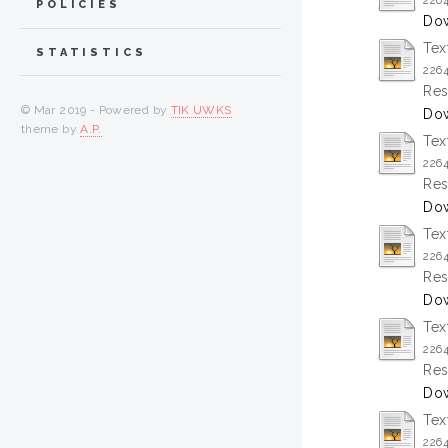
226
POLICIES
Dow
Tex
STATISTICS
226
Res
© Mar 2019 - Powered by
TIK UWKS
Dow
theme by
A.P.
Tex
226
Res
Dow
Tex
226
Res
Dow
Tex
226
Res
Dow
Tex
226