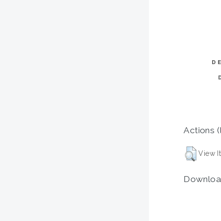
D
Actions (
View I
Downloa