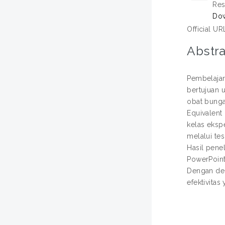
Res
Dow
Official UR
Abstra
Pembelajar
bertujuan 
obat bunga
Equivalent
kelas eks
melalui te
Hasil pene
PowerPoint
Dengan dem
efektivita