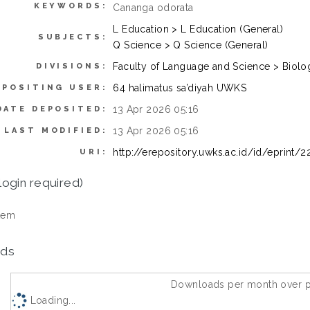
KEYWORDS:
Cananga odorata
L Education > L Education (General)
SUBJECTS:
Q Science > Q Science (General)
Faculty of Language and Science > Biol
DIVISIONS:
64 halimatus sa’diyah UWKS
EPOSITING USER:
13 Apr 2026 05:16
DATE DEPOSITED:
13 Apr 2026 05:16
LAST MODIFIED:
http://erepository.uwks.ac.id/id/eprint/2
URI:
login required)
tem
ds
Downloads per month over p
Loading...