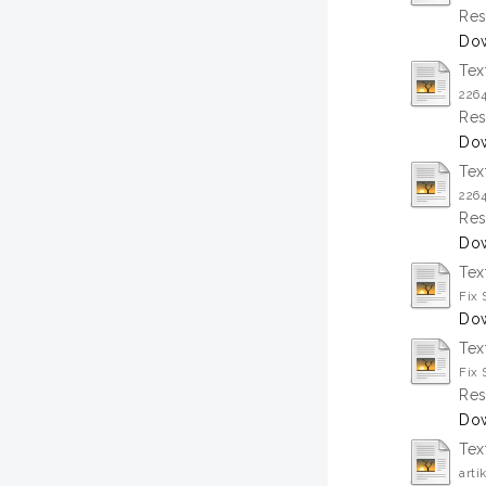
Res
Dow
Tex
226
Res
Dow
Tex
226
Res
Dow
Tex
Fix
Dow
Tex
Fix
Res
Dow
Tex
arti