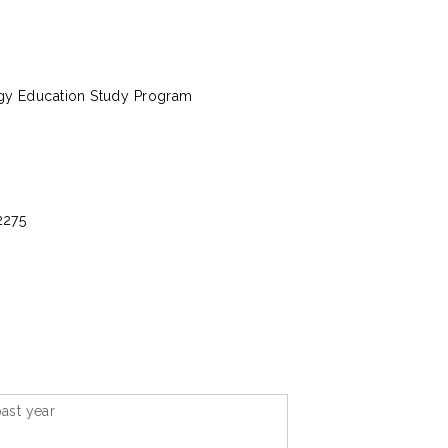
ogy Education Study Program
2275
ast year