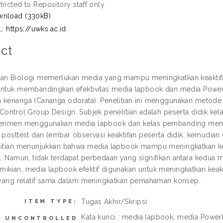
tricted to Repository staff only
nload (330kB)
L:
https://uwks.ac.id
ct
an Biologi memerlukan media yang mampu meningkatkan keaktifan
untuk membandingkan efektivitas media lapbook dan media Pow
 kenanga (Cananga odorata). Penelitian ini menggunakan metode
 Control Group Design. Subjek penelitian adalah peserta didik k
perimen menggunakan media lapbook dan kelas pembanding men
s posttest dan lembar observasi keaktifan peserta didik, kemudian
litian menunjukkan bahwa media lapbook mampu meningkatkan keak
. Namun, tidak terdapat perbedaan yang signifikan antara kedua
ikian, media lapbook efektif digunakan untuk meningkatkan keakt
s yang relatif sama dalam meningkatkan pemahaman konsep.
Tugas Akhir/Skripsi
ITEM TYPE:
Kata kunci : media lapbook, media PowerP
UNCONTROLLED