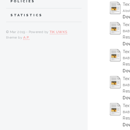
POLICIES
Tex
Abst
STATISTICS
Dow
Tex
BAB 
© Mar 2019 - Powered by
TIK UWKS
Res
theme by
A.P.
Dow
Tex
BAB 
Res
Dow
Tex
BAB 
Res
Dow
Tex
BAB 
Res
Dow