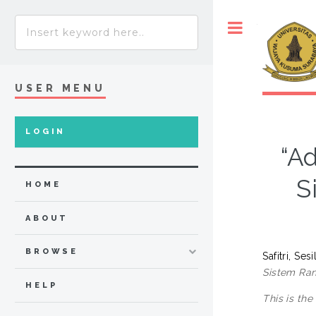
Toggle
USER MENU
LOGIN
“A
S
HOME
ABOUT
BROWSE
Safitri, Ses
Sistem Ran
HELP
This is the