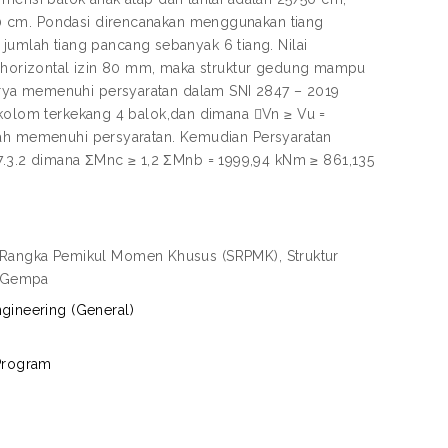
0 cm. Pondasi direncanakan menggunakan tiang
mlah tiang pancang sebanyak 6 tiang. Nilai
an horizontal izin 80 mm, maka struktur gedung mampu
urya memenuhi persyaratan dalam SNI 2847 – 2019
n kolom terkekang 4 balok,dan dimana Vn ≥ Vu =
elah memenuhi persyaratan. Kemudian Persyaratan
.3.2 dimana ƩMnc ≥ 1,2 ƩMnb = 1999,94 kNm ≥ 861,135
m Rangka Pemikul Momen Khusus (SRPMK), Struktur
n Gempa
ngineering (General)
 Program