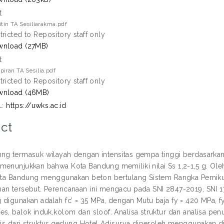
t
itin TA Sesiliarakma.pdf
tricted to Repository staff only
nload (27MB)
t
iran TA Sesilia.pdf
tricted to Repository staff only
wnload (46MB)
L:
https://uwks.ac.id
ct
ng termasuk wilayah dengan intensitas gempa tinggi berdasarkan
menunjukkan bahwa Kota Bandung memiliki nilai Ss 1,2-1,5 g. Ole
Kota Bandung menggunakan beton bertulang Sistem Rangka Pemik
an tersebut. Perencanaan ini mengacu pada SNI 2847-2019, SNI 1
 digunakan adalah fc’ = 35 MPa, dengan Mutu baja fy = 420 MPa, f
es, balok induk,kolom dan sloof. Analisa struktur dan analisa p
isis dari struktur gedung Hotel Adisurya diperoleh menggunakan d