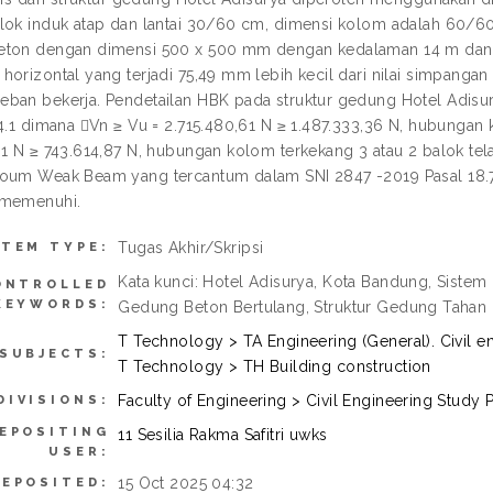
lok induk atap dan lantai 30/60 cm, dimensi kolom adalah 60/6
ton dengan dimensi 500 x 500 mm dengan kedalaman 14 m dan ju
horizontal yang terjadi 75,49 mm lebih kecil dari nilai simpang
ban bekerja. Pendetailan HBK pada struktur gedung Hotel Adis
.4.1 dimana Vn ≥ Vu = 2.715.480,61 N ≥ 1.487.333,36 N, hubunga
61 N ≥ 743.614,87 N, hubungan kolom terkekang 3 atau 2 balok t
oum Weak Beam yang tercantum dalam SNI 2847 -2019 Pasal 18.7
 memenuhi.
Tugas Akhir/Skripsi
ITEM TYPE:
Kata kunci: Hotel Adisurya, Kota Bandung, Siste
ONTROLLED
KEYWORDS:
Gedung Beton Bertulang, Struktur Gedung Taha
T Technology > TA Engineering (General). Civil e
SUBJECTS:
T Technology > TH Building construction
Faculty of Engineering > Civil Engineering Study
DIVISIONS:
EPOSITING
11 Sesilia Rakma Safitri uwks
USER:
15 Oct 2025 04:32
DEPOSITED: