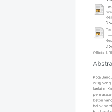
Tex
turn
Res
Dow
Tex
Lamp
Res
Do
Official UR
Abstra
Kota Bandu
2019 yang 
lantai di 
permasalah
beton yang
balok bord
Hasil anal