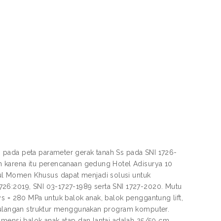
 pada peta parameter gerak tanah Ss pada SNI 1726-
h karena itu perencanaan gedung Hotel Adisurya 10
ul Momen Khusus dapat menjadi solusi untuk
726:2019, SNI 03-1727-1989 serta SNI 1727-2020. Mutu
ys = 280 MPa untuk balok anak, balok penggantung lift,
enulangan struktur menggunakan program komputer.
imensi balok anak atap dan lantai adalah 25/50 cm,