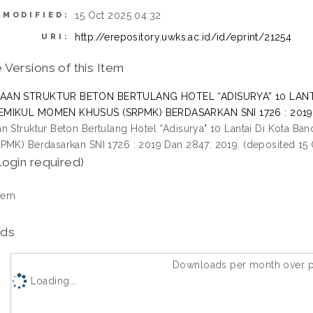
15 Oct 2025 04:32
 MODIFIED:
http://erepository.uwks.ac.id/id/eprint/21254
URI:
 Versions of this Item
AAN STRUKTUR BETON BERTULANG HOTEL “ADISURYA” 10 LAN
MIKUL MOMEN KHUSUS (SRPMK) BERDASARKAN SNI 1726 : 2019 DAN
n Struktur Beton Bertulang Hotel “Adisurya" 10 Lantai Di Kota
PMK) Berdasarkan SNI 1726 : 2019 Dan 2847: 2019. (deposited 15 
login required)
tem
ds
Downloads per month over p
Loading...