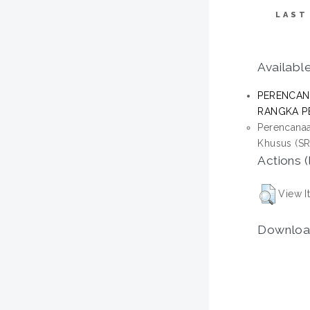
LAST
Available
PERENCAN
RANGKA PE
Perencanaa
Khusus (SR
Actions (
View I
Downloa