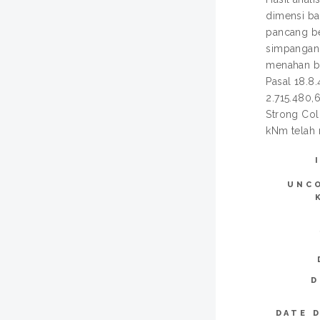
dimensi ba
pancang be
simpangan 
menahan be
Pasal 18.8
2.715.480,
Strong Col
kNm telah
UNC
D
DATE 