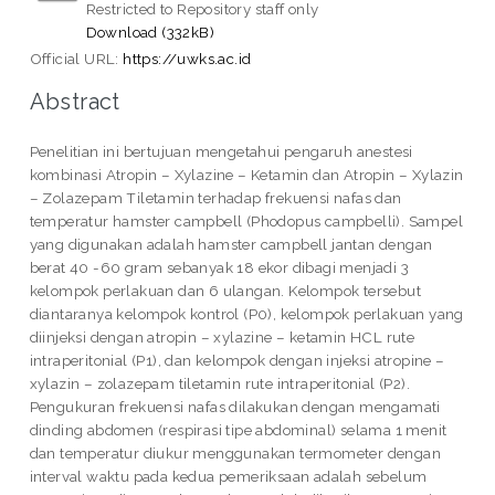
Restricted to Repository staff only
Download (332kB)
Official URL:
https://uwks.ac.id
Abstract
Penelitian ini bertujuan mengetahui pengaruh anestesi
kombinasi Atropin – Xylazine – Ketamin dan Atropin – Xylazin
– Zolazepam Tiletamin terhadap frekuensi nafas dan
temperatur hamster campbell (Phodopus campbelli). Sampel
yang digunakan adalah hamster campbell jantan dengan
berat 40 -60 gram sebanyak 18 ekor dibagi menjadi 3
kelompok perlakuan dan 6 ulangan. Kelompok tersebut
diantaranya kelompok kontrol (P0), kelompok perlakuan yang
diinjeksi dengan atropin – xylazine – ketamin HCL rute
intraperitonial (P1), dan kelompok dengan injeksi atropine –
xylazin – zolazepam tiletamin rute intraperitonial (P2).
Pengukuran frekuensi nafas dilakukan dengan mengamati
dinding abdomen (respirasi tipe abdominal) selama 1 menit
dan temperatur diukur menggunakan termometer dengan
interval waktu pada kedua pemeriksaan adalah sebelum