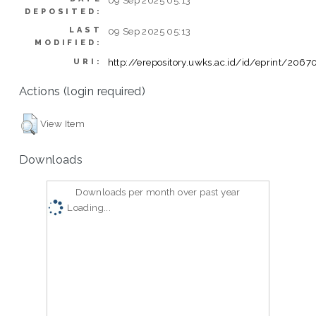
DEPOSITED:
LAST
09 Sep 2025 05:13
MODIFIED:
http://erepository.uwks.ac.id/id/eprint/2067
URI:
Actions (login required)
View Item
Downloads
Downloads per month over past year
Loading...