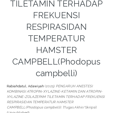
TILETAMIN TERHADAP
FREKUENSI
RESPIRASIDAN
TEMPERATUR
HAMSTER
CAMPBELL(Phodopus
campbelli)
Rabiahdatul, Adawiyah
(2025)
PENGARUH ANESTESI
KOMBINASI ATROPIN-XYLAZINE-KETAMIN DAN ATROPIN-
XYLAZINE-ZOLAZEPAM TILETAMIN TERHADAP FREKUENSI
RESPIRASIDAN TEMPERATUR HAMSTER
CAMPBELL(Phodopus campbelli).
[Tugas Akhir/Skripsi]
(Unpublished)