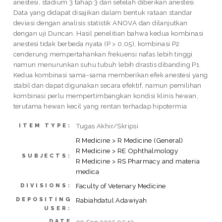
anestesi, stadium 3 tahap 3 dan setelah diberikan anestesi.
Data yang didapat disajikan dalam bentuk rataan standar
deviasi dengan analisis statistik ANOVA dan dilanjutkan
dengan uji Duncan. Hasil penelitian bahwa kedua kombinasi
anestesi tidak berbeda nyata (P > 0,05), kombinasi P2
cenderung mempertahankan frekuensi nafas lebih tinggi
namun menurunkan suhu tubuh lebih drastis dibanding P1.
Kedua kombinasi sama-sama memberikan efek anestesi yang
stabil dan dapat digunakan secara efektif, namun pemilihan
kombinasi perlu mempertimbangkan kondisi klinis hewan,
terutama hewan kecil yang rentan terhadap hipotermia
Tugas Akhir/Skripsi
ITEM TYPE:
R Medicine > R Medicine (General)
R Medicine > RE Ophthalmology
SUBJECTS:
R Medicine > RS Pharmacy and materia
medica
Faculty of Vetenary Medicine
DIVISIONS:
DEPOSITING
Rabiahdatul Adawiyah
USER:
DATE
09 Sep 2025 05:13